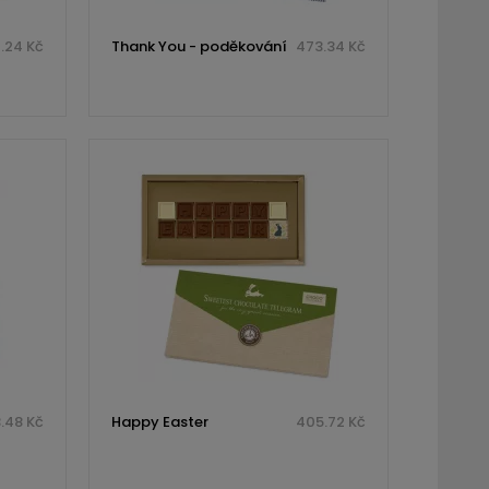
.24 Kč
Thank You - poděkování
473.34 Kč
.48 Kč
Happy Easter
405.72 Kč