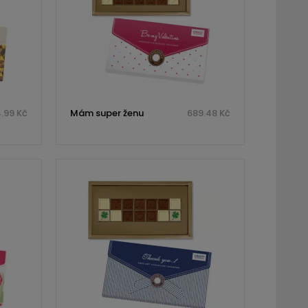
.99 Kč
Mám super ženu
689.48 Kč