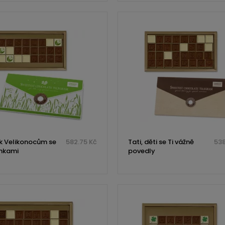
 k Velikonocům se
582.75 Kč
Tati, děti se Ti vážně
538
nkami
povedly