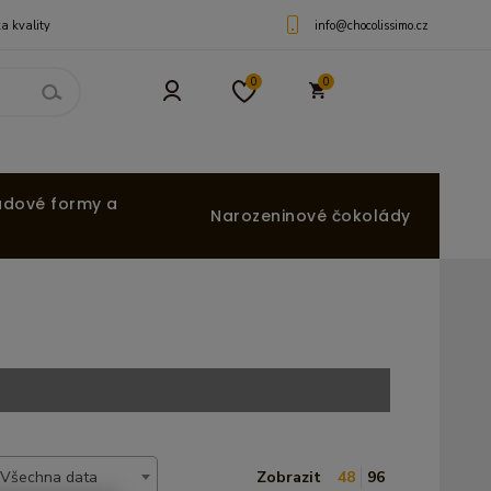
info@chocolissimo.cz
a kvality
0
0
ádové formy a
Narozeninové čokolády
Všechna data
Zobrazit
48
96