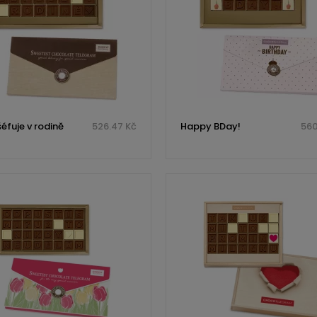
éfuje v rodině
526.47 Kč
Happy BDay!
560