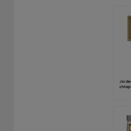
Jsi de
chla