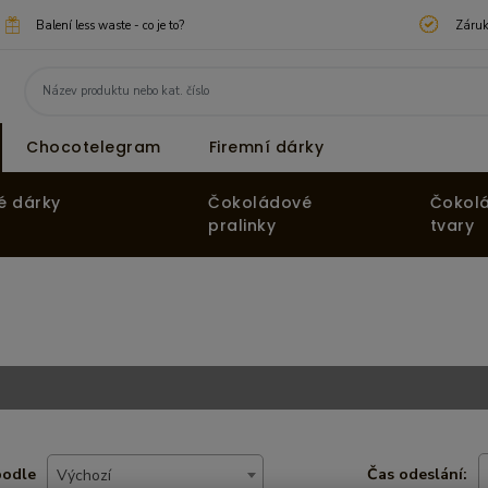
Balení less waste - co je to?
Záruk
Chocotelegram
Firemní dárky
é dárky
Čokoládové
Čokol
pralinky
tvary
podle
Čas odeslání:
Výchozí