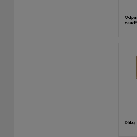
Odpus
neudě
Děkuji