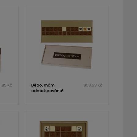
.85 Kč
Dědo, mám
858.53 Kč
odmaturováno!