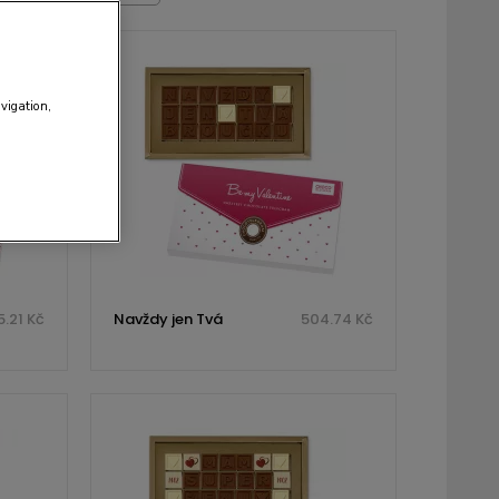
avigation,
.21 Kč
Navždy jen Tvá
504.74 Kč