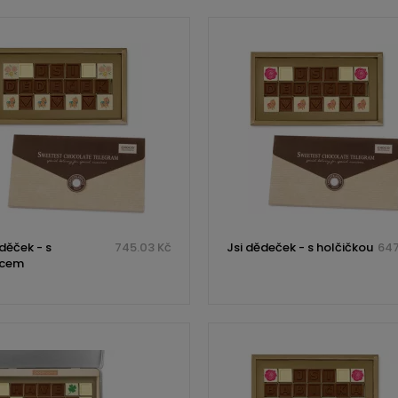
děček - s
745.03 Kč
Jsi dědeček - s holčičkou
647
pcem