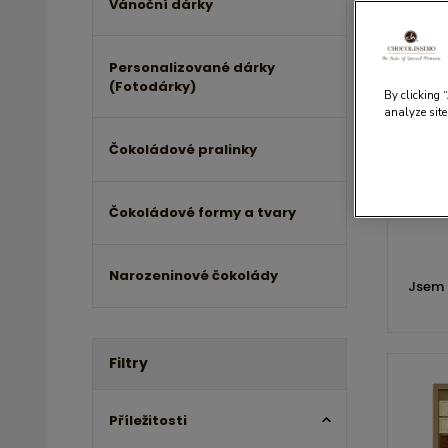
Vánoční dárky
Personalizované dárky
(Fotodárky)
By clicking 
analyze site
Čokoládové pralinky
Čokoládové formy a tvary
Narozeninové čokolády
Jsem 
Filtry
Příležitosti