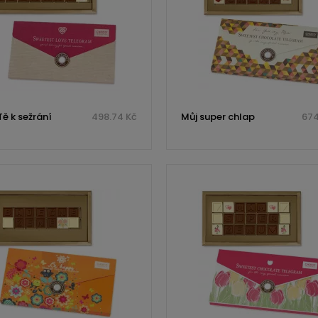
 Tě k sežrání
498.74 Kč
Můj super chlap
674