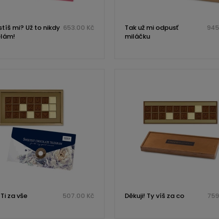
tíš mi? Už to nikdy
653.00 Kč
Tak už mi odpusť
945
lám!
miláčku
 Ti za vše
507.00 Kč
Děkuji! Ty víš za co
759