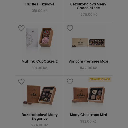
Truffles - kávové
Bezalkoholová Merry
Chocolaterie
318.00 Kč
1275.00 Kč
Muffinki CupCakes 2
Vánoční Premiere Maxi
191.00 Kč
1147.00 Kč
GRAVÍROVÁNÍ
Bezalkoholová Merry
Merry Christmas Mini
Elegance
382.00 Kč
574.00 Kč