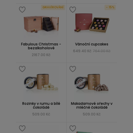
GRAVÍROVÁNÍ
- 15%
Fabulous Christmas -
Vánoční cupcakes
bezalkoholové
649.40 Kč
764.00 Kč
2167.00 Kč
Rozinky v rumu a bílé
Makadamové ořechy v
čokoládě
mléčné čokoládě
509.00 Kč
509.00 Kč