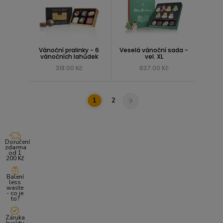
Vánoční pralinky - 6
Veselá vánoční sada -
vánočních lahůdek
vel. XL
318.00 Kč
637.00 Kč
1
2
Doručení
zdarma
od 1
200 Kč
Balení
less
waste
- co je
to?
Záruka