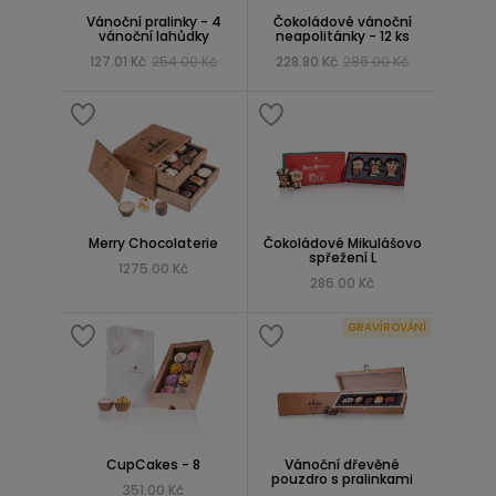
Vánoční pralinky - 4
Čokoládové vánoční
vánoční lahůdky
neapolitánky - 12 ks
127.01 Kč
254.00 Kč
228.80 Kč
286.00 Kč
Merry Chocolaterie
Čokoládové Mikulášovo
spřežení L
1275.00 Kč
286.00 Kč
GRAVÍROVÁNÍ
CupCakes - 8
Vánoční dřevěné
pouzdro s pralinkami
351.00 Kč