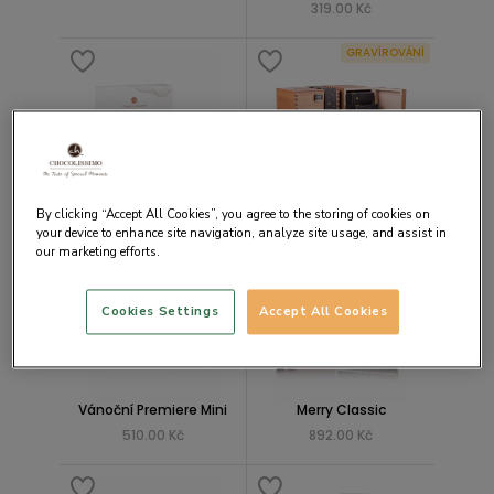
319.00 Kč
GRAVÍROVÁNÍ
Truffles - slaný karamel
Fabulous Christmas -
mixa
318.00 Kč
By clicking “Accept All Cookies”, you agree to the storing of cookies on
2167.00 Kč
your device to enhance site navigation, analyze site usage, and assist in
our marketing efforts.
Cookies Settings
Accept All Cookies
Vánoční Premiere Mini
Merry Classic
510.00 Kč
892.00 Kč