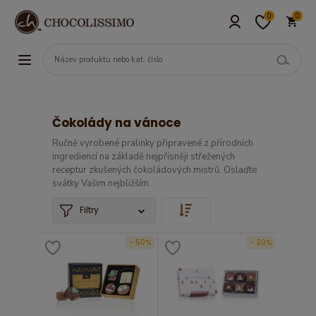
0
0
Čokolády na vánoce
Ručně vyrobené pralinky připravené z přírodních
ingrediencí na základě nejpřísněji střežených
receptur zkušených čokoládových mistrů. Oslaďte
svátky Vašim nejbližším.
Filtry
- 50%
- 20%