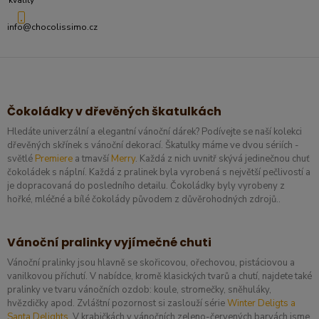
kvality
info@chocolissimo.cz
Čokoládky v dřevěných škatulkách
Hledáte univerzální a elegantní vánoční dárek? Podívejte se naší kolekci
dřevěných skřínek s vánoční dekorací. Škatulky máme ve dvou sériích -
světlé
Premiere
a tmavší
Merry
. Každá z nich uvnitř skývá jedinečnou chuť
čokoládek s náplní. Každá z pralinek byla vyrobená s největší pečlivostí a
je dopracovaná do posledního detailu. Čokoládky byly vyrobeny z
hořké, mléčné a bílé čokolády původem z důvěrohodných zdrojů..
Vánoční pralinky vyjímečné chuti
Vánoční pralinky jsou hlavně se skořicovou, ořechovou, pistáciovou a
vanilkovou příchutí. V nabídce, kromě klasických tvarů a chutí, najdete také
pralinky ve tvaru vánočních ozdob: koule, stromečky, sněhuláky,
hvězdičky apod. Zvláštní pozornost si zaslouží série
Winter Deligts a
Santa Delights.
V krabičkách v vánočních zeleno-červených barvách jsme