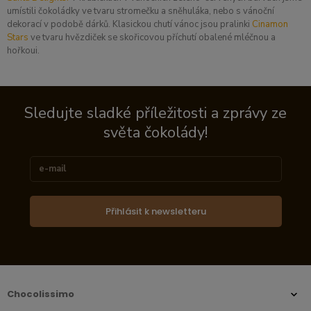
umístili čokoládky ve tvaru stromečku a sněhuláka, nebo s vánoční
dekorací v podobě dárků. Klasickou chutí vánoc jsou pralinki
Cinamon
Stars
ve tvaru hvězdiček se skořicovou příchutí obalené mléčnou a
hořkoui.
Sledujte sladké příležitosti a zprávy ze
světa čokolády!
Přihlásit k newsletteru
Chocolissimo