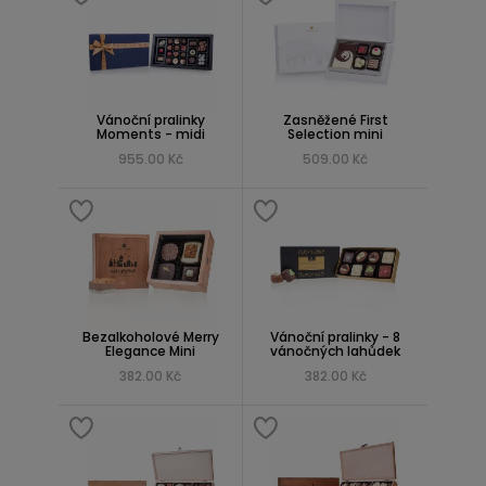
Vánoční pralinky
Zasněžené First
Moments - midi
Selection mini
955.00 Kč
509.00 Kč
Bezalkoholové Merry
Vánoční pralinky - 8
Elegance Mini
vánočných lahůdek
382.00 Kč
382.00 Kč