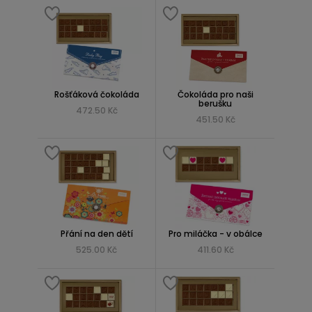
Rošťáková čokoláda
Čokoláda pro naši
berušku
472.50 Kč
451.50 Kč
Přání na den dětí
Pro miláčka - v obálce
525.00 Kč
411.60 Kč