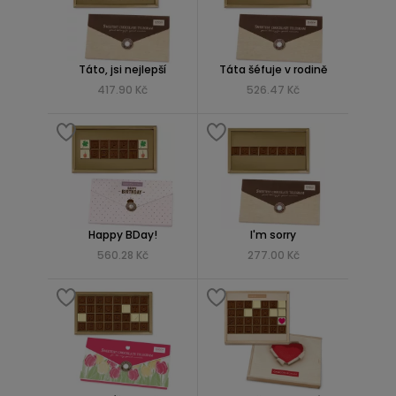
Táto, jsi nejlepší
Táta šéfuje v rodině
417.90 Kč
526.47 Kč
Happy BDay!
I'm sorry
560.28 Kč
277.00 Kč