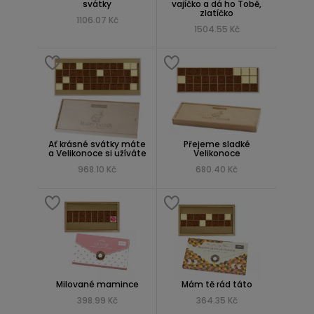
svátky
vajíčko a dá ho Tobě,
zlatíčko
1106.07 Kč
1504.55 Kč
Ať krásné svátky máte
Přejeme sladké
a Velikonoce si užíváte
Velikonoce
968.10 Kč
680.40 Kč
Milované mamince
Mám tě rád táto
398.99 Kč
364.35 Kč