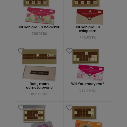
Jsi babička - s holčičkou
Jsi babička - s
chlapcem
769.18 Kč
745.03 Kč
Babi, mám
Will You marry me?
odmaturováno
582.75 Kč
858.53 Kč