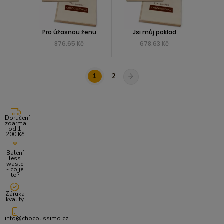
Pro úžasnou ženu
Jsi můj poklad
876.65 Kč
678.63 Kč
1
2
Doručení
zdarma
od 1
200 Kč
Balení
less
waste
- co je
to?
Záruka
kvality
info@chocolissimo.cz