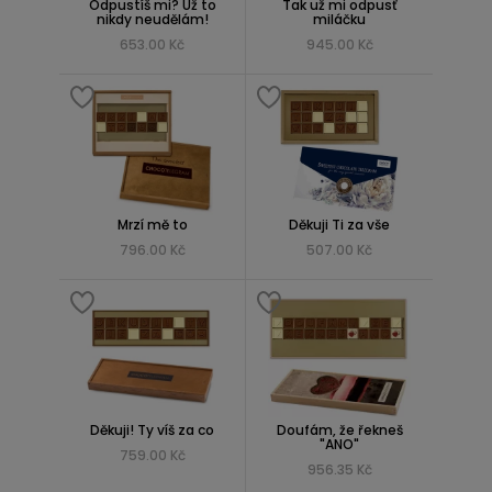
Odpustíš mi? Už to
Tak už mi odpusť
nikdy neudělám!
miláčku
653.00 Kč
945.00 Kč
Mrzí mě to
Děkuji Ti za vše
796.00 Kč
507.00 Kč
Děkuji! Ty víš za co
Doufám, že řekneš
"ANO"
759.00 Kč
956.35 Kč