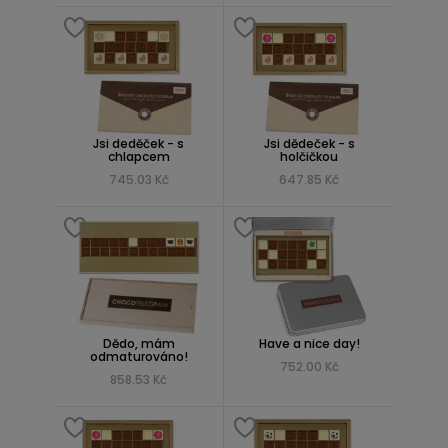
Jsi deděček - s
Jsi dědeček - s
chlapcem
holčičkou
745.03 Kč
647.85 Kč
Dědo, mám
Have a nice day!
odmaturováno!
752.00 Kč
858.53 Kč