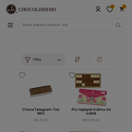
0
0
Filtry
ChocoTelegram Trio
Pro nejlepší mámu na
Mini
světě
68.25 Kč
559.65 Kč