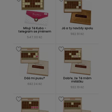
Miluji Tě Kubo -
Já a ty navždy spolu
telegram se jménem
982.91 Kč
547.00 Kč
Dáš mi pusu?
Dobře, že Tě mám
miláčku
682.24 Kč
932.19 Kč