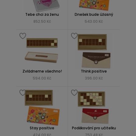
Tebe chci za ženu
Dnešek bude úžasný
852.50 Kč
543.00 Kč
Zvládneme všechno!
Think positive
594.00 Kč
396.00 Kč
Stay positive
Poděkování pro učitelku
424.00 Kč
753.48 Kč