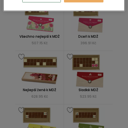
Všechno nejlepší k MDŽ
Dceři k MDŽ
507.15 Kč
396.91 Kč
Nejlepší ženě k MDŽ
Sladké MDŽ
628.95 Kč
523.95 Kč