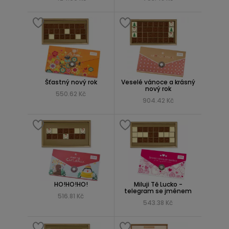
Šťastný nový rok
Veselé vánoce a krásný
nový rok
550.62 Kč
904.42 Kč
HO!HO!HO!
Miluji Tě Lucko -
telegram se jménem
516.81 Kč
543.38 Kč