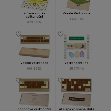
Krásné svátky
Veselé Velikonoce
velikonoční
449.19 Kč
473.34 Kč
Veselé Velikonoce
Velikonoční Trio
668.96 Kč
254.78 Kč
Pohodové velikonoční
Ať slepička snene zlaté