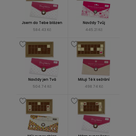
Jsem do Tebe blázen
Navždy Tvůj
584.43 Kč
445.21 Kč
Navždy jen Tvá
Miluji Tě k sežrání
504.74 Kč
498.74 Kč