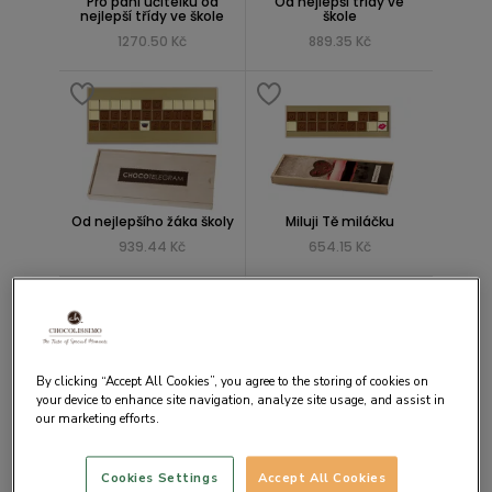
Pro paní učitelku od
Od nejlepší třídy ve
nejlepší třídy ve škole
škole
1270.50 Kč
889.35 Kč
Od nejlepšího žáka školy
Miluji Tě miláčku
939.44 Kč
654.15 Kč
By clicking “Accept All Cookies”, you agree to the storing of cookies on
your device to enhance site navigation, analyze site usage, and assist in
our marketing efforts.
Ty+já
Moc Tě miluji
596.40 Kč
565.12 Kč
Cookies Settings
Accept All Cookies