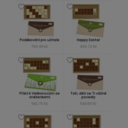
Poděkování pro učitele
Happy Easter
753.48 Kč
405.72 Kč
Přání k Velikonocům se
Tati, děti se Ti vážně
sněženkami
povedly
582.75 Kč
538.65 Kč