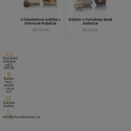
2 čokoládová srdíčka v
Srdíčko v metalicky šedé
krémové krabičce
krabičce
159.00 Kč
95.00 Kč
Doručení
zdarma
od 1
200 Kč
Balení
less
waste
- co je
to?
Záruka
kvality
info@chocolissimo.cz