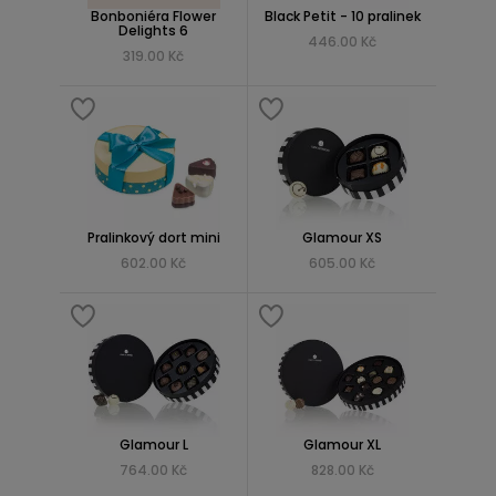
Bonboniéra Flower
Black Petit - 10 pralinek
Delights 6
446.00 Kč
319.00 Kč
Pralinkový dort mini
Glamour XS
602.00 Kč
605.00 Kč
Glamour L
Glamour XL
764.00 Kč
828.00 Kč