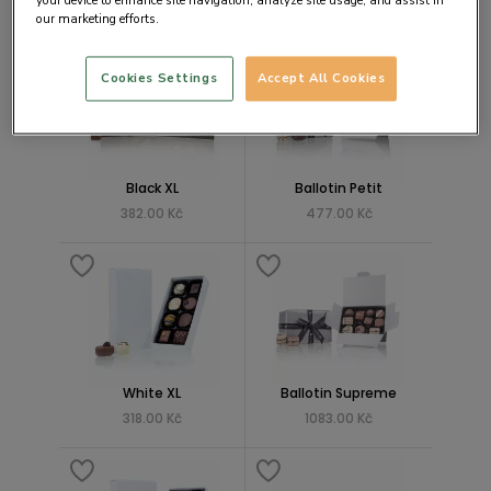
your device to enhance site navigation, analyze site usage, and assist in
637.00 Kč
191.00 Kč
our marketing efforts.
Cookies Settings
Accept All Cookies
Black XL
Ballotin Petit
382.00 Kč
477.00 Kč
White XL
Ballotin Supreme
318.00 Kč
1083.00 Kč