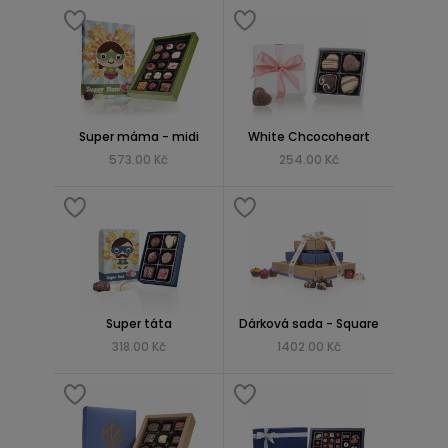
Super máma - midi
White Chcocoheart
573.00 Kč
254.00 Kč
Super táta
Dárková sada - Square
318.00 Kč
1402.00 Kč