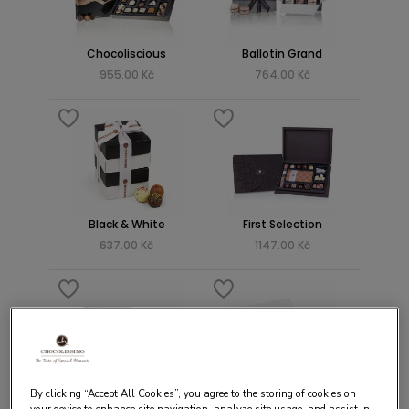
Chocoliscious
Ballotin Grand
955.00 Kč
764.00 Kč
Black & White
First Selection
637.00 Kč
1147.00 Kč
By clicking “Accept All Cookies”, you agree to the storing of cookies on
Moments Mini
Just White - pralinky