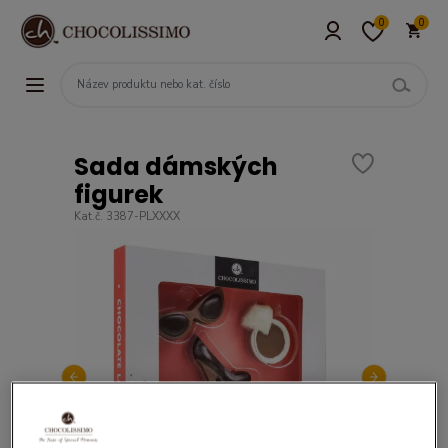
0
0
Sada dámských
figurek
Kat.č. 3387-PLXXXX