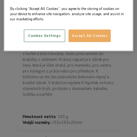
By clicking “Accept All Cookies”, you agree to the storing of cookies on
your device to enhance site navigation, analyze site usage, and assist in
our marketing efforts.
Detail produktu
Cookies Settings
Accept All Cookies
Sada vytvořena speciálně pro ženy. Celá vyrobená
z lahodné belgické mléčné čokolády se zdobením
z hořké a bílé čokolády. Sadu jsme umístili do
krabičky s okénkem. Krásný nápad pro dárek pro
ženy, která je Vám drahá, pro maminku, pro sestru,
pro kolegyni z práce nebo pro přítelkyni. K
blížícímu se dni žen jednoduše dokonale vtipný a
kvalitní dárek. V krabičce najdete 5 figurtek ve tvaru:
slunečních brýli, prstýnku s diamantem, kabelku,
lodičku a parfém.
Hmotnost netto
: 100 g
Vnější rozměry:
192x192x25mm