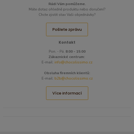
Rádi Vám pomůžeme.
Máte dotaz ohledně produktu nebo doručení?
Chcte zjistit stav Vaši objednávky?
Pošlete zprávu
Kontakt
Pon. - Pá.
8:00 - 15:00
Zákaznické centrum:
E-mail:
info@chocolissimo.cz
Obsluha firemních klientů:
E-mail:
b2b@chocolissimo.cz
Více informací