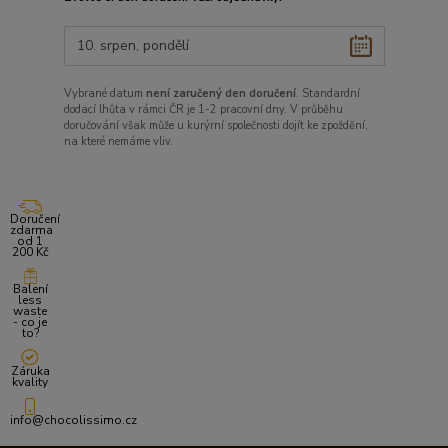
Vybrané datum
není zaručený den doručení
. Standardní
dodací lhůta v rámci ČR je 1-2 pracovní dny. V průběhu
doručování však může u kurýrní společnosti dojít ke zpoždění,
na které nemáme vliv.
Doručení
zdarma
od 1
200 Kč
Balení
less
waste
- co je
to?
Záruka
kvality
info@chocolissimo.cz