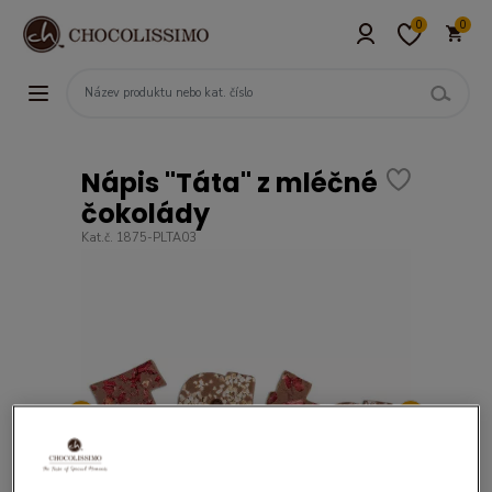
0
0
Nápis "Táta" z mléčné
čokolády
Kat.č. 1875-PLTA03