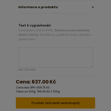
Informace o produktu
Text k vygravírování
Cena gravírování je 54 Kč.
Zadejte pouze písmena
a/nebo číslice
. Emotikony a grafické znaky nebudou
gravírovány.
max. 25 znaků
Cena:
637.00 Kč
Cena bez DPH: 568.75 Kč
Cena za 100g: 796.25 Kč / 100g
Produkt dočasně nedostupný