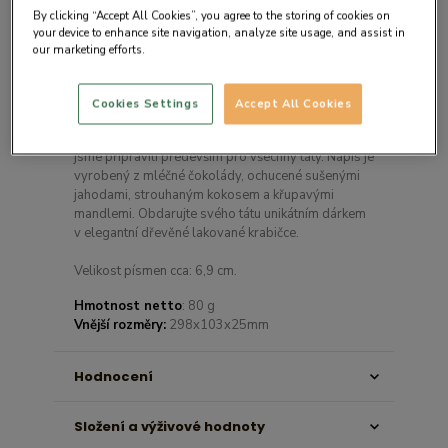
By clicking “Accept All Cookies”, you agree to the storing of cookies on
your device to enhance site navigation, analyze site usage, and assist in
our marketing efforts.
Detail produktu
Cookies Settings
Accept All Cookies
Originální a velmi chutný čokoládový dárek, který
jsme připravili především pro všechny táty. Nápis je
vyrobený z mléčné čokolády, ochucené sušenými
jahodami, strouhaným kokosem a křupavými
mandlemi. Obdarujte svého tátu unikátním dárkem
v elegantní dřevěné lakované krabičce.
Velikost písmen cca: 6,9 cm.
Hmotnost netto
: 80 g
Vnější rozměry:
298x103x25mm
Hodnocení
Složení a výživové hodnoty