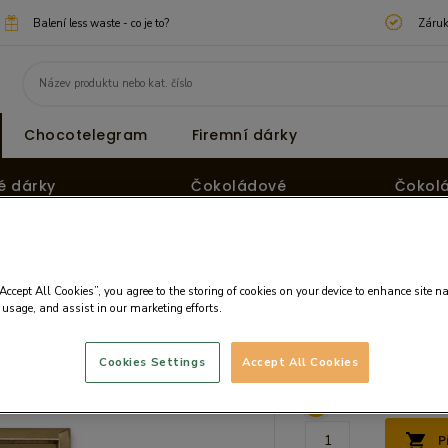
Balení less waste - co je to?
Záruk
Chocotelegram
Firemní dárky
é dárky
Čokoládové
Čokol
pralinky
tvary
“Accept All Cookies”, you agree to the storing of cookies on your device to enhance site n
 usage, and assist in our marketing efforts.
Cena:
745.03 
Cookies Settings
Accept All Cookies
Cena bez DPH: 647.8
P