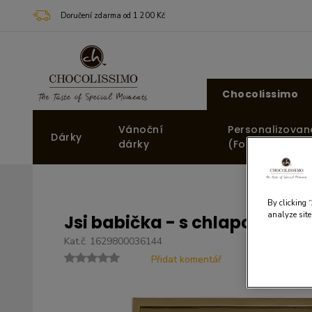
Doručení zdarma od 1 200 Kč
Chocolissimo
Vánoční
Personalizovan
Dárky
dárky
(Fotodárky)
By clicking 
analyze site
Jsi babička - s chlapcem
Kat.č. 1629800036144
Přidat komentář