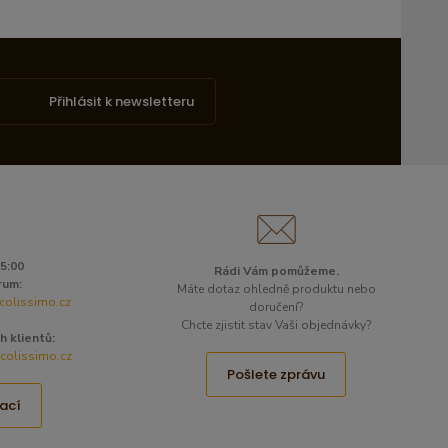
Přihlásit k newsletteru
15:00
Rádi Vám pomůžeme.
rum:
Máte dotaz ohledně produktu nebo
colissimo.cz
doručení?
Chcte zjistit stav Vaši objednávky?
h klientů:
olissimo.cz
Pošlete zprávu
ací