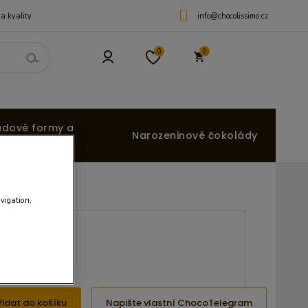
info@chocolissimo.cz
a kvality
0
0
ádové formy a
Narozeninové čokolády
avigation,
Kč
5 Kč
řidat do košíku
Napište vlastní ChocoTelegram