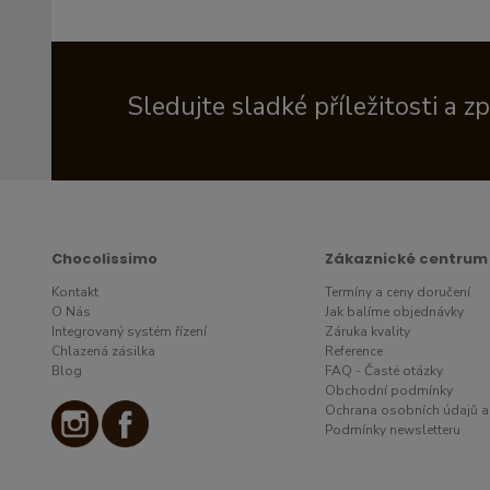
Sledujte sladké příležitosti a z
Chocolissimo
Zákaznické centrum
Kontakt
Termíny a ceny doručení
O Nás
Jak balíme objednávky
Integrovaný systém řízení
Záruka kvality
Chlazená zásilka
Reference
Blog
FAQ - Časté otázky
Obchodní podmínky
Ochrana osobních údajů a
Podmínky newsletteru