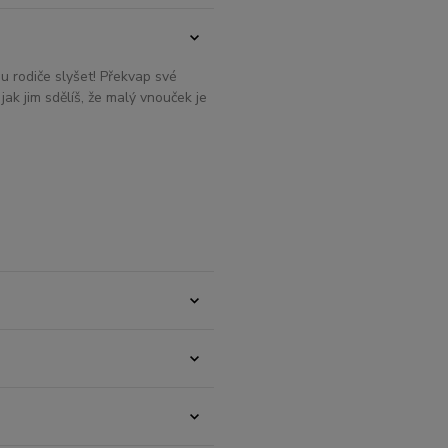
u rodiče slyšet! Překvap své
k jim sdělíš, že malý vnouček je