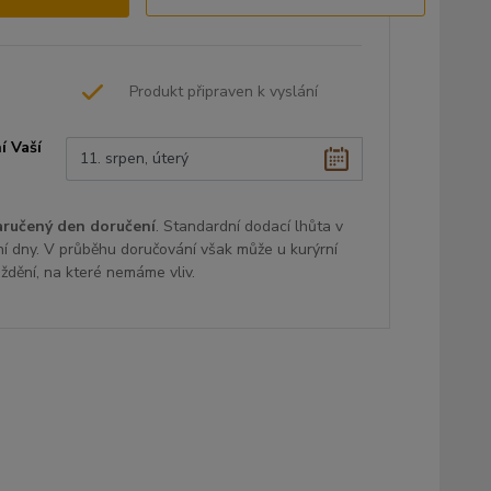
Produkt připraven k vyslání
í Vaší
aručený den doručení
. Standardní dodací lhůta v
ní dny. V průběhu doručování však může u kurýrní
oždění, na které nemáme vliv.