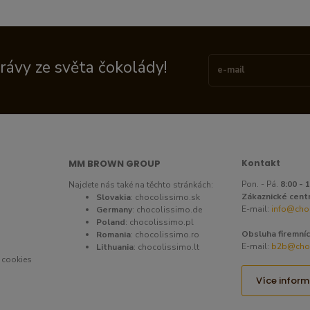
právy ze světa čokolády!
MM BROWN GROUP
Kontakt
Pon. - Pá.
8:00 - 
Najdete nás také na těchto stránkách:
Zákaznické cent
Slovakia
:
chocolissimo.sk
E-mail:
info@cho
Germany
:
chocolissimo.de
Poland
:
chocolissimo.pl
Obsluha firemníc
Romania
:
chocolissimo.ro
E-mail:
b2b@choc
Lithuania
:
chocolissimo.lt
 cookies
Více inform