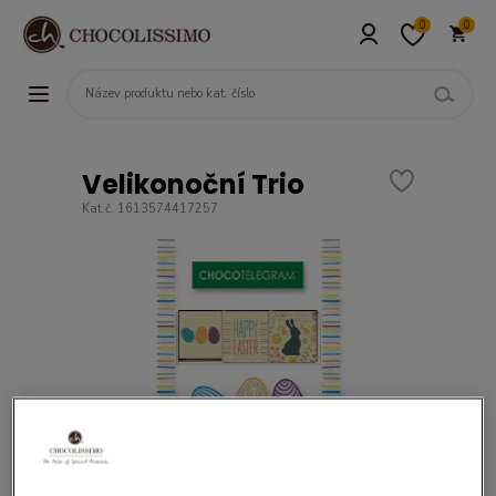
0
0
Velikonoční Trio
Kat.č. 1613574417257