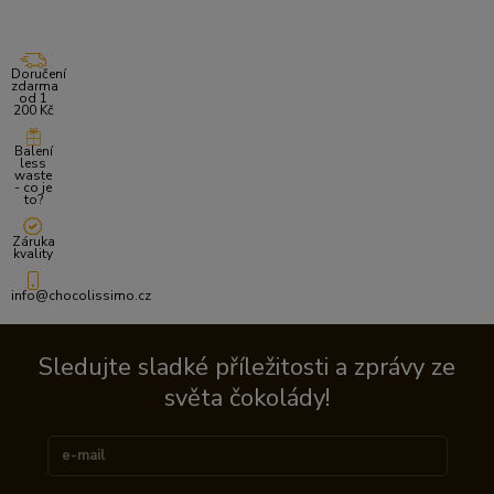
Doručení
zdarma
od 1
200 Kč
Balení
less
waste
- co je
to?
Záruka
kvality
info@chocolissimo.cz
Sledujte sladké příležitosti a zprávy ze
světa čokolády!