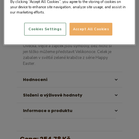
By clicking “Accept All Cookies”, you agree to the storing of cookies on
your device to enhance site navigation, analyze site usage, and assist in
our marketing efforts.
Detail produktu
Cookies Settings
Accept All Cookies
Sada tří kostek lahodné, belgické čokolády. Kostky
jsme ozdobili potiskem s velikonoční tématikou.
Ovečka, vejce a zajíček jsou symboly, bez nichž si
jen těžko můžeme představit Velikonoce. Celek je
zabalen v světlé zelené krabičce z série Happy
Easter.
Hodnocení
Složení a výživové hodnoty
Informace o produktu