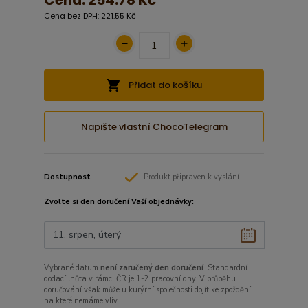
Cena:
254.78 Kč
Cena bez DPH: 221.55 Kč
Přidat do košíku
Napište vlastní ChocoTelegram
Dostupnost
Produkt připraven k vyslání
Zvolte si den doručení Vaší objednávky:
Vybrané datum
není zaručený den doručení
. Standardní
dodací lhůta v rámci ČR je 1-2 pracovní dny. V průběhu
doručování však může u kurýrní společnosti dojít ke zpoždění,
na které nemáme vliv.