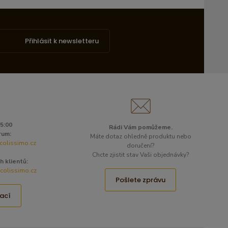
Přihlásit k newsletteru
15:00
Rádi Vám pomůžeme.
rum:
Máte dotaz ohledně produktu nebo
colissimo.cz
doručení?
Chcte zjistit stav Vaši objednávky?
h klientů:
olissimo.cz
Pošlete zprávu
ací