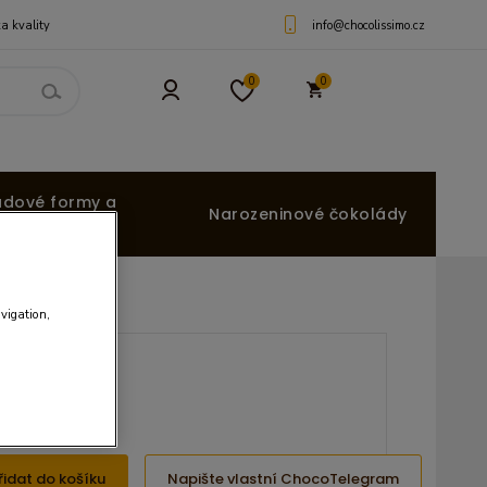
info@chocolissimo.cz
a kvality
0
0
ádové formy a
Narozeninové čokolády
avigation,
Kč
 Kč
řidat do košíku
Napište vlastní ChocoTelegram