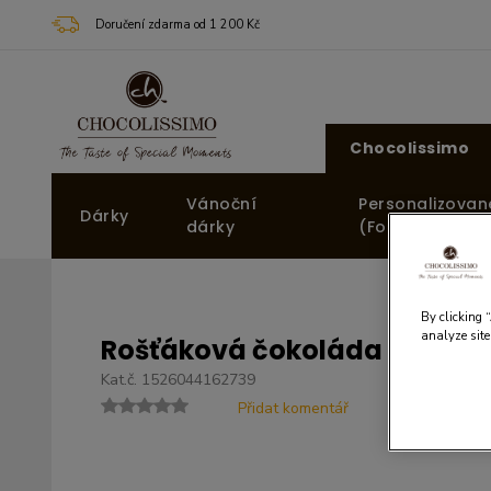
Doručení zdarma od 1 200 Kč
Chocolissimo
Vánoční
Personalizovan
Dárky
dárky
(Fotodárky)
By clicking 
analyze site
Rošťáková čokoláda
Kat.č. 1526044162739
Přidat komentář