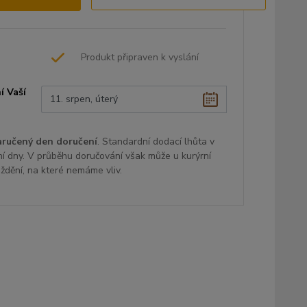
Produkt připraven k vyslání
í Vaší
aručený den doručení
. Standardní dodací lhůta v
ní dny. V průběhu doručování však může u kurýrní
oždění, na které nemáme vliv.