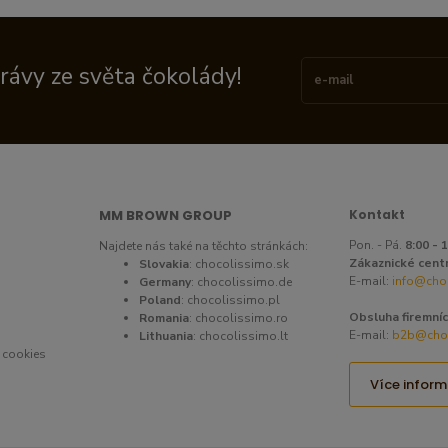
právy ze světa čokolády!
MM BROWN GROUP
Kontakt
Pon. - Pá.
8:00 - 
Najdete nás také na těchto stránkách:
Zákaznické cent
Slovakia
:
chocolissimo.sk
E-mail:
info@cho
Germany
:
chocolissimo.de
Poland
:
chocolissimo.pl
Obsluha firemníc
Romania
:
chocolissimo.ro
E-mail:
b2b@choc
Lithuania
:
chocolissimo.lt
 cookies
Více inform