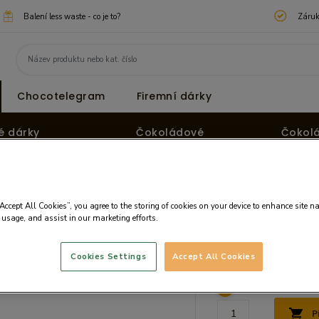
Balení less waste - co je to?
Záruk
Chocotelegram
Firemní dárky
é dárky
Čokoládové
Čokol
pralinky
tvary
“Accept All Cookies”, you agree to the storing of cookies on your device to enhance site n
 usage, and assist in our marketing efforts.
Cena:
472.50 
Cookies Settings
Accept All Cookies
Cena bez DPH: 410.87
P