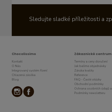
Sledujte sladké příležitosti a z
Chocolissimo
Zákaznické centrum
Kontakt
Termíny a ceny doručení
O Nás
Jak balíme objednávky
Integrovaný systém řízení
Záruka kvality
Chlazená zásilka
Reference
Blog
FAQ - Časté otázky
Obchodní podmínky
Ochrana osobních údajů a
Podmínky newsletteru