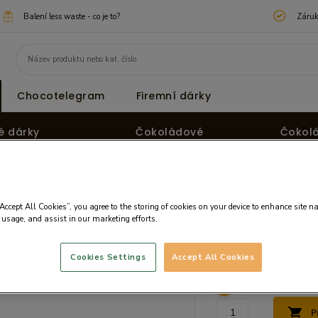
Balení less waste - co je to?
Záruk
Chocotelegram
Firemní dárky
é dárky
Čokoládové
Čokol
pralinky
tvary
“Accept All Cookies”, you agree to the storing of cookies on your device to enhance site n
 usage, and assist in our marketing efforts.
Cena:
364.35 
Cookies Settings
Accept All Cookies
Cena bez DPH: 316.83
P