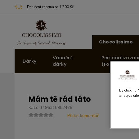
Doručení zdarma od 1 200 Kč
Chocolissimo
Vánoční
Personalizovan
Dárky
dárky
(Fotodárky)
By clicking 
analyze site
Mám tě rád táto
Kat.č. 1496310982479
Přidat komentář