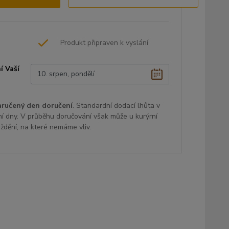
Produkt připraven k vyslání
í Vaší
aručený den doručení
. Standardní dodací lhůta v
ní dny. V průběhu doručování však může u kurýrní
oždění, na které nemáme vliv.