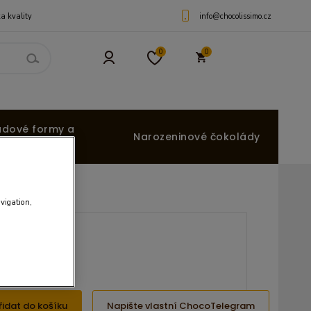
info@chocolissimo.cz
a kvality
0
0
ádové formy a
Narozeninové čokolády
avigation,
Kč
 Kč
řidat do košíku
Napište vlastní ChocoTelegram