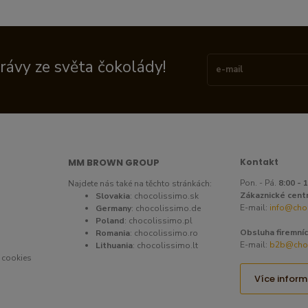
právy ze světa čokolády!
MM BROWN GROUP
Kontakt
Pon. - Pá.
8:00 - 
Najdete nás také na těchto stránkách:
Zákaznické cent
Slovakia
:
chocolissimo.sk
E-mail:
info@cho
Germany
:
chocolissimo.de
Poland
:
chocolissimo.pl
Obsluha firemníc
Romania
:
chocolissimo.ro
E-mail:
b2b@choc
Lithuania
:
chocolissimo.lt
 cookies
Více inform