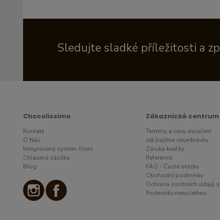
Sledujte sladké příležitosti a z
Chocolissimo
Zákaznické centrum
Kontakt
Termíny a ceny doručení
O Nás
Jak balíme objednávky
Integrovaný systém řízení
Záruka kvality
Chlazená zásilka
Reference
Blog
FAQ - Časté otázky
Obchodní podmínky
Ochrana osobních údajů a
Podmínky newsletteru