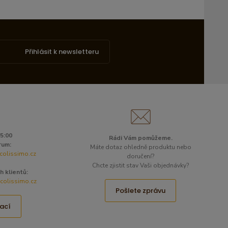
Přihlásit k newsletteru
15:00
Rádi Vám pomůžeme.
rum:
Máte dotaz ohledně produktu nebo
colissimo.cz
doručení?
Chcte zjistit stav Vaši objednávky?
h klientů:
olissimo.cz
Pošlete zprávu
ací