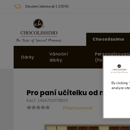
Doručení zdarma od 1 200 Kč
Chocolissimo
Vánoční
Personalizovan
Dárky
dárky
(Fotodárky)
By clicking 
analyze site
Pro paní učitelku od nejlepší 
Kat.č. 1464702078819
Přidat komentář