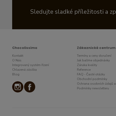
Sledujte sladké příležitosti a z
Chocolissimo
Zákaznické centrum
Kontakt
Termíny a ceny doručení
O Nás
Jak balíme objednávky
Integrovaný systém řízení
Záruka kvality
Chlazená zásilka
Reference
Blog
FAQ - Časté otázky
Obchodní podmínky
Ochrana osobních údajů a
Podmínky newsletteru