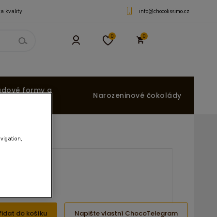
info@chocolissimo.cz
a kvality
0
0
ádové formy a
Narozeninové čokolády
avigation,
 Kč
8 Kč
řidat do košíku
Napište vlastní ChocoTelegram