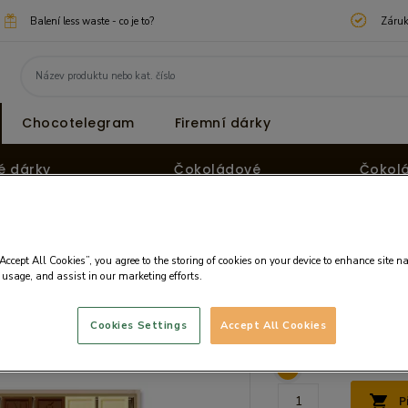
Balení less waste - co je to?
Záruk
Chocotelegram
Firemní dárky
é dárky
Čokoládové
Čokol
pralinky
tvary
“Accept All Cookies”, you agree to the storing of cookies on your device to enhance site n
 usage, and assist in our marketing efforts.
třídy ve škole
Cena:
1270.50
Cookies Settings
Accept All Cookies
Cena bez DPH: 1104.7
P