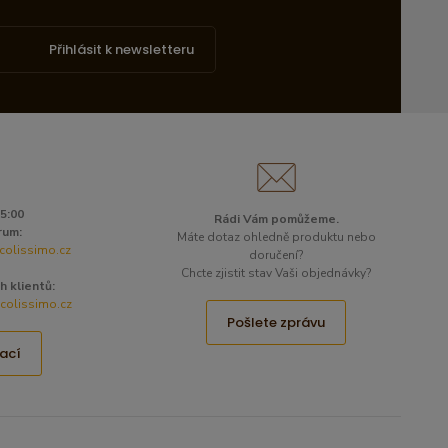
Přihlásit k newsletteru
15:00
Rádi Vám pomůžeme.
rum:
Máte dotaz ohledně produktu nebo
colissimo.cz
doručení?
Chcte zjistit stav Vaši objednávky?
h klientů:
olissimo.cz
Pošlete zprávu
ací