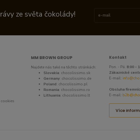
právy ze světa čokolády!
MM BROWN GROUP
Kontakt
Pon. - Pá.
8:00 - 
Najdete nás také na těchto stránkách:
Zákaznické cent
Slovakia
:
chocolissimo.sk
E-mail:
info@cho
Germany
:
chocolissimo.de
Poland
:
chocolissimo.pl
Obsluha firemníc
Romania
:
chocolissimo.ro
E-mail:
b2b@choc
Lithuania
:
chocolissimo.lt
 cookies
Více inform