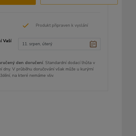
Produkt připraven k vyslání
í Vaší
aručený den doručení
. Standardní dodací lhůta v
ní dny. V průběhu doručování však může u kurýrní
oždění, na které nemáme vliv.