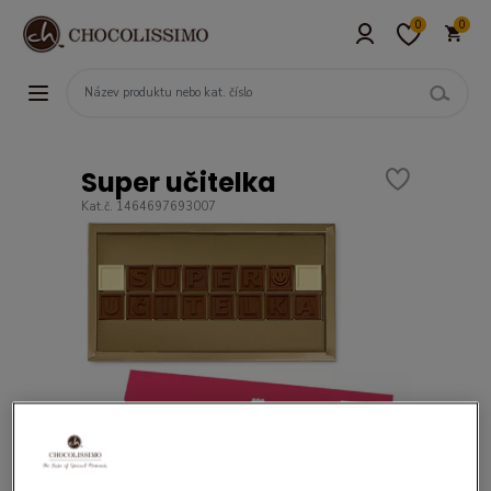
0
0
Super učitelka
Kat.č. 1464697693007