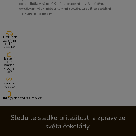
dodací lhůta v rámci ČR je 1-2 pracovní dny. V průběhu
doručování však může u kurýrní společnosti dojít ke zpoždění,
na které nemáme vliv.
Doručení
zdarma
od 1
200 Kč
Balení
less
waste
- co je
to?
Záruka
kvality
info@chocolissimo.cz
Sledujte sladké příležitosti a zprávy ze
světa čokolády!