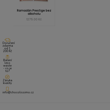
Ramadán Prestige bez
alkoholu
1275.00 Kč
Doručení
zdarma
od 1
200 Kč
Balení
less
waste
- co je
to?
Záruka
kvality
info@chocolissimo.cz