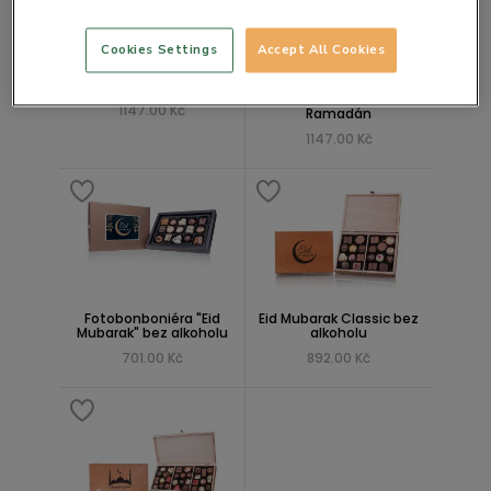
Cookies Settings
Accept All Cookies
Kalendář Ramadán
Fotobonboniéra Maxi
bez alkoholu -
1147.00 Kč
Ramadán
1147.00 Kč
Fotobonboniéra "Eid
Eid Mubarak Classic bez
Mubarak" bez alkoholu
alkoholu
701.00 Kč
892.00 Kč