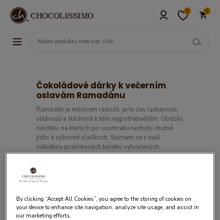
0
0
Čokoládové dárky k večerním
oslavám Ramadánu
Ramadán je měsícem radosti, je to čas laskavosti,
vlídností a štědrosti k těm nejpotřebnějším. Období
návštěv, na kterých po soumraku nechybí chutné
jídlo a výborné sladkosti. Seznam se s naší
nabídkou pralinkových kolekcí vytvořených
speciálně k Ramadánu!
Filtry
By clicking “Accept All Cookies”, you agree to the storing of cookies on
your device to enhance site navigation, analyze site usage, and assist in
our marketing efforts.