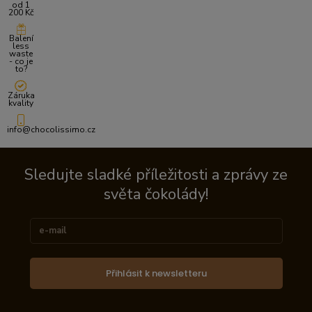
od 1
200 Kč
Balení
less
waste
- co je
to?
Záruka
kvality
info@chocolissimo.cz
Sledujte sladké příležitosti a zprávy ze
světa čokolády!
Přihlásit k newsletteru