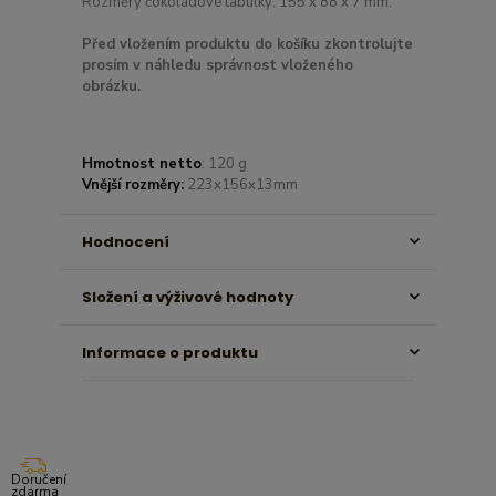
Rozměry čokoládové tabulky: 155 x 88 x 7 mm.
Před vložením produktu do košíku zkontrolujte
prosím v náhledu správnost vloženého
obrázku.
Hmotnost netto
: 120 g
Vnější rozměry:
223x156x13mm
Hodnocení
Složení a výživové hodnoty
Informace o produktu
Doručení
zdarma