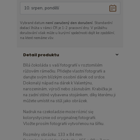
Vybrané datum
není zaručený den doručení
. Standardní
dodací lhůta v rámci ČR je 1-2 pracovní dny. V průběhu
doručování však může u kurýrní společnosti dojít ke zpoždění,
na které nemáme vliv.
Detail produktu
Bílá čokoláda s vaší fotografií v roztomilém
růžovém rámečku. Přidejte vlastní fotografii a
darujte svým blízkým osobní dárek od srdce.
Dokonalý nápad na dárek k Valentýnu,
narozeninám, výročí nebo zásnubám. Krabička je
na zadní stěně vybavena stojánkem, díky kterému ji
můžete umístit na stůl jako obrázek.
Nadruk na czekoladzie może różnić się
kolorystycznie od oryginalnej fotografii.
Vložte prosím fotografii vytvořenou na šířku.
Rozměry obrázku: 133 x 84 mm.