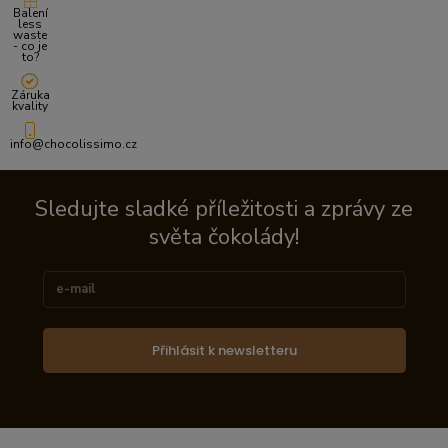
Balení
less
waste
- co je
to?
Záruka
kvality
info@chocolissimo.cz
Sledujte sladké příležitosti a zprávy ze
světa čokolády!
Přihlásit k newsletteru