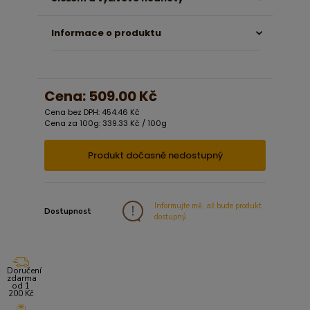
Informace o produktu
Cena:
509.00 Kč
Cena bez DPH: 454.46 Kč
Cena za 100g: 339.33 Kč / 100g
Produkt dočasně nedostupný
Informujte mě, až bude produkt
Dostupnost
dostupný.
Doručení
zdarma
od 1
200 Kč