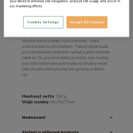
your device to enhance site navigation, analyze site usage, and assist in
our marketing efforts.
Cookies Settings
Accept All Cookies
Detail produktu
Vánoční edice rozinek v bílé čokoládě - zlatá
oválné balení se stromečkem. Takový dárek bude
pod stromečkem nádherně vynikat a jestli nechcete
čekat do 24. prosince žádný problém, tyto rozinky
jsou totiž ideální jako pochoutka na chladný večer.
Díky obsahu alkoholu mají ten správný sváteční
ráz.
Hmotnost netto
: 150 g
Vnější rozměry:
90x75x75mm
Hodnocení
Složení a výživové hodnoty