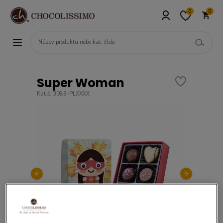
0
0
Super Woman
Kat.č. 3089-PLXXXX