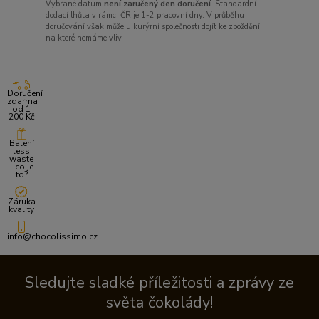
Vybrané datum
není zaručený den doručení
. Standardní
dodací lhůta v rámci ČR je 1-2 pracovní dny. V průběhu
doručování však může u kurýrní společnosti dojít ke zpoždění,
na které nemáme vliv.
Doručení
zdarma
od 1
200 Kč
Balení
less
waste
- co je
to?
Záruka
kvality
info@chocolissimo.cz
Sledujte sladké příležitosti a zprávy ze
světa čokolády!