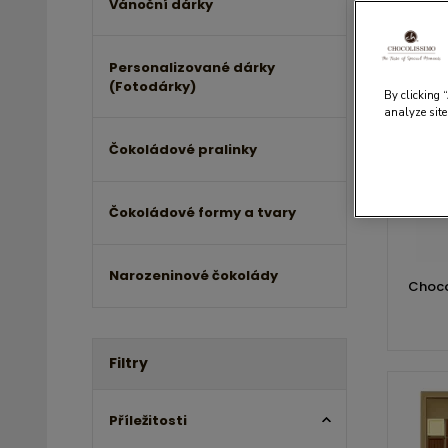
Vánoční dárky
Personalizované dárky
(Fotodárky)
By clicking 
analyze site
Čokoládové pralinky
Čokoládové formy a tvary
Narozeninové čokolády
Choco
Filtry
Příležitosti