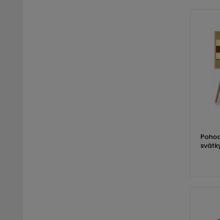
Pohod
svátk