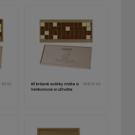
.55 Kč
Ať krásné svátky máte a
968.10 Kč
Velikonoce si užíváte