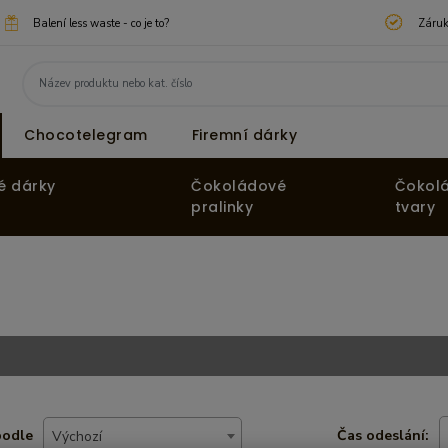
Balení less waste - co je to?
Záruk
Chocotelegram
Firemní dárky
é dárky
Čokoládové
Čokol
pralinky
tvary
podle
Čas odeslání:
Výchozí