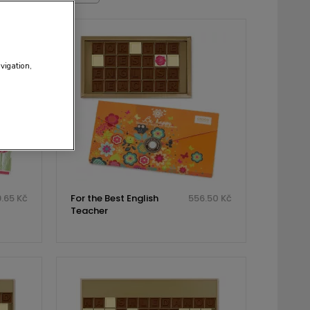
avigation,
.65 Kč
For the Best English
556.50 Kč
Teacher