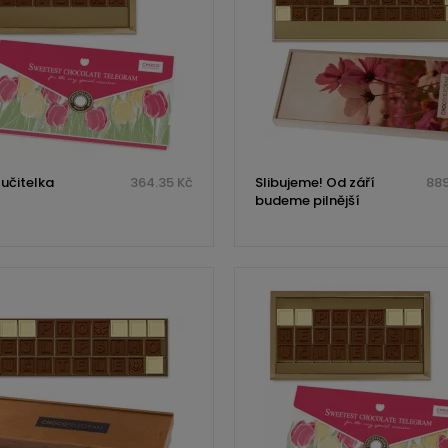
 učitelka
364.35 Kč
Slibujeme! Od září
889
budeme pilnější