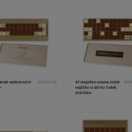
ové velikonoční
1106.07 Kč
Ať slepička snene zlaté
1504
y
vajíčko a dá ho Tobě,
zlatíčko