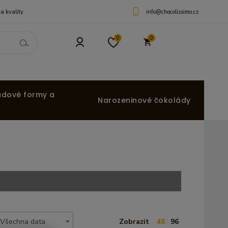
info@chocolissimo.cz
a kvality
0
0
ádové formy a
Narozeninové čokolády
Všechna data
Zobrazit
48
96