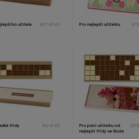
jlepšího učitele
827.40 Kč
Pro nejlepší učitelku
472
adké třídy
512.41 Kč
Pro paní učitelku od
1270
nejlepší třídy ve škole