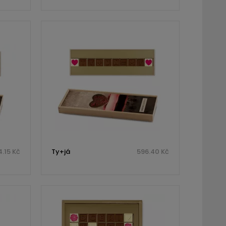
.15 Kč
Ty+já
596.40 Kč