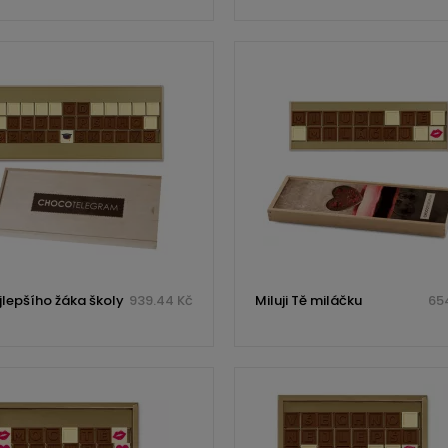
jlepšího žáka školy
939.44 Kč
Miluji Tě miláčku
654