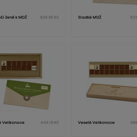
pší ženě k MDŽ
628.95 Kč
Sladké MDŽ
523
é Velikonoce
449.19 Kč
Veselé Velikonoce
668