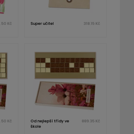
.50 Kč
Super učitel
318.15 Kč
.50 Kč
Od nejlepší třídy ve
889.35 Kč
škole