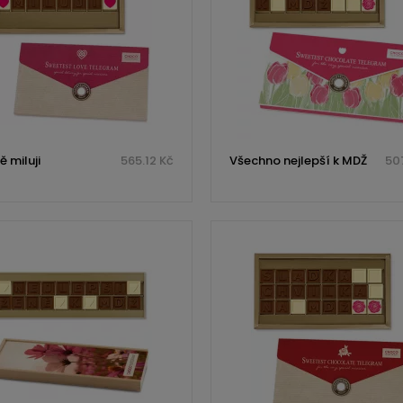
 miluji
565.12 Kč
Všechno nejlepší k MDŽ
507