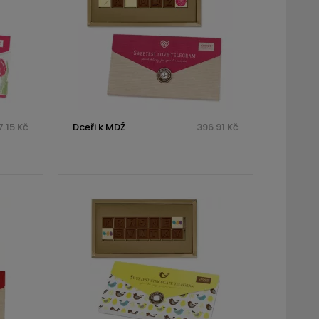
.15 Kč
Dceři k MDŽ
396.91 Kč