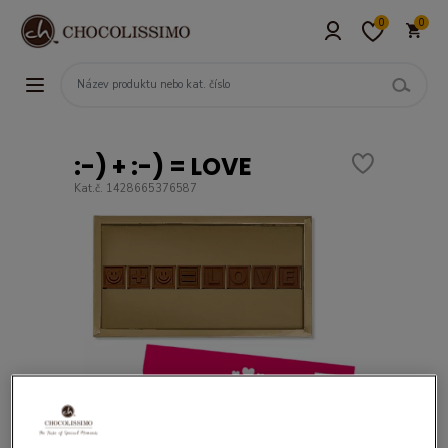
0
0
:-) + :-) = LOVE
Kat.č. 1428665376587