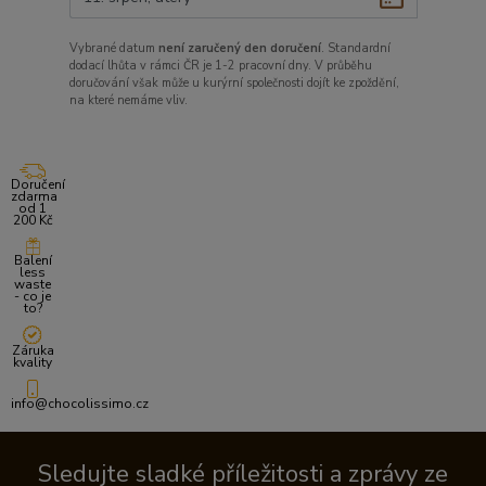
Vybrané datum
není zaručený den doručení
. Standardní
dodací lhůta v rámci ČR je 1-2 pracovní dny. V průběhu
doručování však může u kurýrní společnosti dojít ke zpoždění,
na které nemáme vliv.
Doručení
zdarma
od 1
200 Kč
Balení
less
waste
- co je
to?
Záruka
kvality
info@chocolissimo.cz
Sledujte sladké příležitosti a zprávy ze