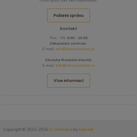
Chcte zjistit stav Vaši objednávky?
Pošlete zprávu
Kontakt
Pon. - Pá.
8:00 - 15:00
Zákaznické centrum:
E-mail:
info@chocolissimo.cz
Obsluha firemních klientů:
E-mail:
b2b@chocolissimo.cz
Více informací
Copyright © 2014-2026.
E-commerce
by
best.net