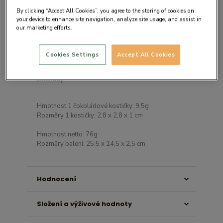
By clicking “Accept All Cookies”, you agree to the storing of cookies on
your device to enhance site navigation, analyze site usage, and assist in
our marketing efforts.
Detail produktu
Cookies Settings
Accept All Cookies
Přání napsané pomocí kostek kvalitní belgické
čokolády.
Hmotnost 1 čokoládové kostičky: 9,5g
Rozměry 1 kostičky: 2,8 x 2,8 x 1 cm
Hmotnost netto: 76g
Rozměry balení: 25,5 x 14,5 x 2,5 cm
Hodnocení
Složení a výživové hodnoty