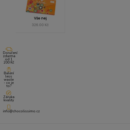
Vše nej
326.00 Kč
Doručení
zdarma
od 1
200 Kč
Balení
less
waste
- co je
to?
Záruka
kvality
info@chocolissimo.cz