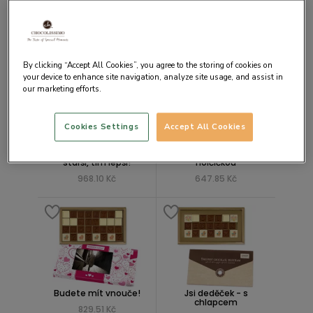
Ke dni otců hodně štěstí
Dědo, jsi kabrňák
od tvých ratolestí
411.60 Kč
1343.95 Kč
By clicking “Accept All Cookies”, you agree to the storing of cookies on
your device to enhance site navigation, analyze site usage, and assist in
our marketing efforts.
Cookies Settings
Accept All Cookies
Dědo jsi jak víno, čím
Jsi dědeček - s
starší, tím lepší!
holčičkou
968.10 Kč
647.85 Kč
Budete mít vnouče!
Jsi deděček - s
chlapcem
829.51 Kč