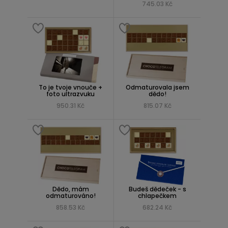
745.03 Kč
To je tvoje vnouče +
Odmaturovala jsem
foto ultrazvuku
dědo!
950.31 Kč
815.07 Kč
Dědo, mám
Budeš dědeček - s
odmaturováno!
chlapečkem
858.53 Kč
682.24 Kč