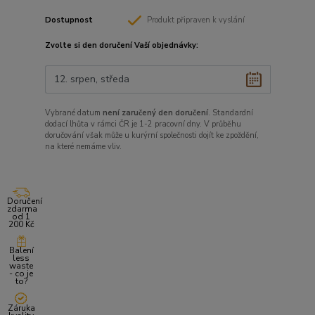
Dostupnost
Produkt připraven k vyslání
Zvolte si den doručení Vaší objednávky:
Vybrané datum
není zaručený den doručení
. Standardní
dodací lhůta v rámci ČR je 1-2 pracovní dny. V průběhu
doručování však může u kurýrní společnosti dojít ke zpoždění,
na které nemáme vliv.
Doručení
zdarma
od 1
200 Kč
Balení
less
waste
- co je
to?
Záruka