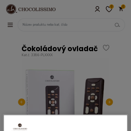
0
0
Čokoládový ovladač
Kat.č. 3386-PLXXXX