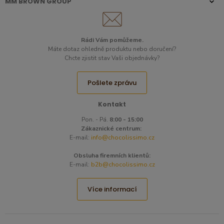
MM BROWN GROUP
Rádi Vám pomůžeme.
Máte dotaz ohledně produktu nebo doručení?
Chcte zjistit stav Vaši objednávky?
Pošlete zprávu
Kontakt
Pon. - Pá.
8:00 - 15:00
Zákaznické centrum:
E-mail:
info@chocolissimo.cz
Obsluha firemních klientů:
E-mail:
b2b@chocolissimo.cz
Více informací