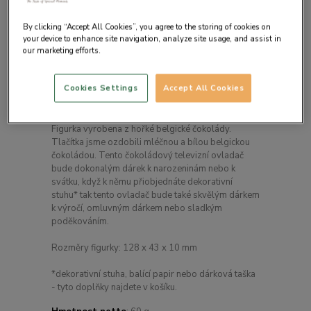
By clicking “Accept All Cookies”, you agree to the storing of cookies on
your device to enhance site navigation, analyze site usage, and assist in
our marketing efforts.
Detail produktu
Konec hádek o ovladač díky Chocolissimo! Jestli
Cookies Settings
Accept All Cookies
Váš drahý manžel, partner, tata nebo brácha rádi
vladnou ovladačem tak pro Vás máme ideální
dárek k různým příležitostem: čokoládový ovladač.
Figurka vyrobena z hořké belgické čokolády.
Tlačítka jsme ozdobili mléčnou a bílou belgickou
čokoládou. Tento čokoládový televizní ovladač
bude dokonalým dárek k narozeninám nebo k
svátku, když k němu přiobjednáte dekorativní
stuhu* tak tento ovladač bude také skvělým dárkem
k výročí, omluvným dárkem nebo sladkým
poděkováním.
Rozměry figurky: 128 x 43 x 10 mm
*dekorativní stuha, balící papir nebo dárková taška
- tyto doplňky najdete v košíku.