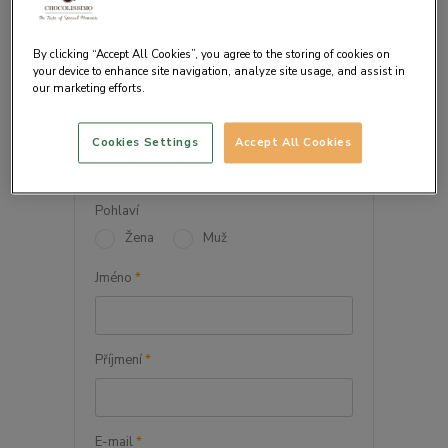
By clicking “Accept All Cookies”, you agree to the storing of cookies on
your device to enhance site navigation, analyze site usage, and assist in
our marketing efforts.
VAŠE OSOBNÍ ÚDAJE
Cookies Settings
Accept All Cookies
Firma
Pohlaví
Žena
Muž
Jméno
*
Příjmení
*
E-mail
*