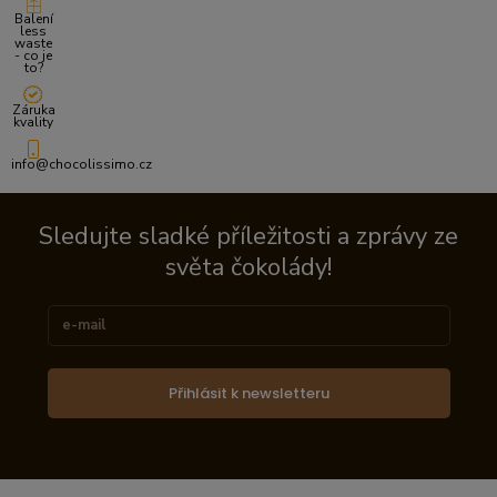
Balení
less
waste
- co je
to?
Záruka
kvality
info@chocolissimo.cz
Sledujte sladké příležitosti a zprávy ze
světa čokolády!
Přihlásit k newsletteru