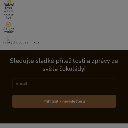
Balení
less
waste
- co je
to?
Záruka
kvality
info@chocolissimo.cz
Sledujte sladké příležitosti a zprávy ze
světa čokolády!
Přihlásit k newsletteru