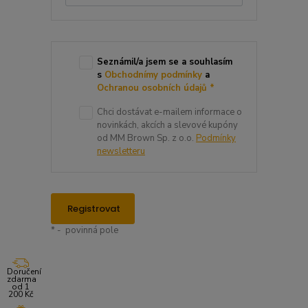
Seznámil/a jsem se a souhlasím
s
Obchodnímy podmínky
a
Ochranou osobních údajů
*
Chci dostávat e-mailem informace o
novinkách, akcích a slevové kupóny
od MM Brown Sp. z o.o.
Podmínky
newsletteru
Registrovat
* - povinná pole
Doručení
zdarma
od 1
200 Kč