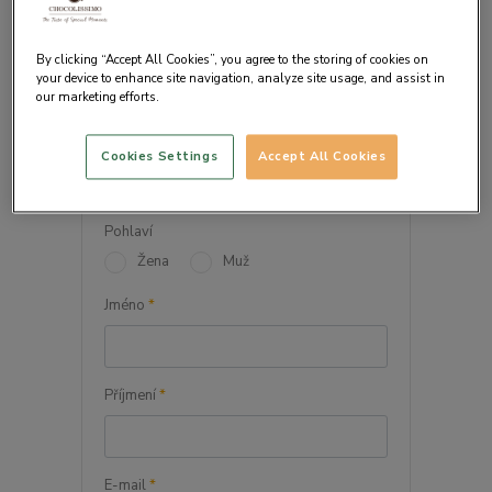
By clicking “Accept All Cookies”, you agree to the storing of cookies on
your device to enhance site navigation, analyze site usage, and assist in
our marketing efforts.
VAŠE OSOBNÍ ÚDAJE
Cookies Settings
Accept All Cookies
Firma
Pohlaví
Žena
Muž
Jméno
*
Příjmení
*
E-mail
*