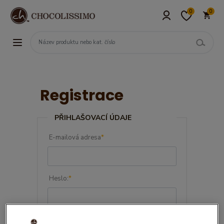
0
0
Registrace
PŘIHLAŠOVACÍ ÚDAJE
E-mailová adresa
*
Heslo:
*
Potvdit heslo:
*