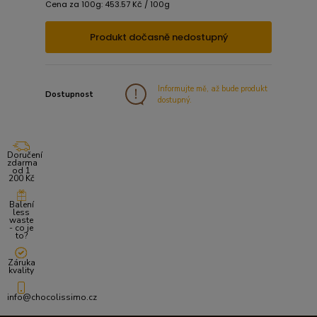
Cena za 100g: 453.57 Kč / 100g
Produkt dočasně nedostupný
Informujte mě, až bude produkt
Dostupnost
dostupný.
Doručení
zdarma
od 1
200 Kč
Balení
less
waste
- co je
to?
Záruka
kvality
info@chocolissimo.cz