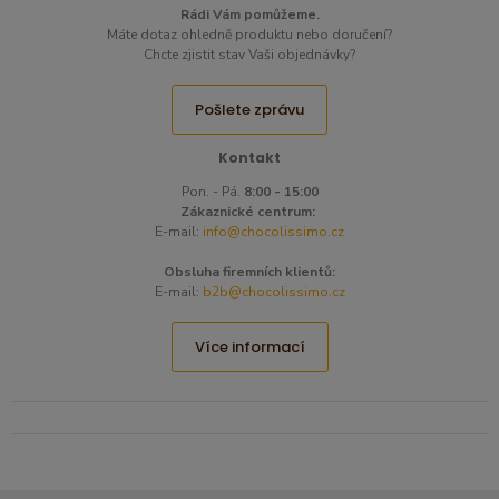
Rádi Vám pomůžeme.
Máte dotaz ohledně produktu nebo doručení?
Chcte zjistit stav Vaši objednávky?
Pošlete zprávu
Kontakt
Pon. - Pá.
8:00 - 15:00
Zákaznické centrum:
E-mail:
info@chocolissimo.cz
Obsluha firemních klientů:
E-mail:
b2b@chocolissimo.cz
Více informací