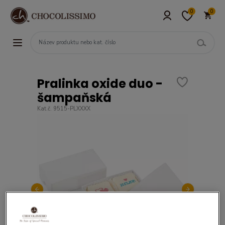
0
0
Pralinka oxide duo -
šampaňská
Kat.č. 9515-PLXXXX