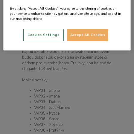
By clicking “Accept All Cookies”, you agree to the storing of cookies on
your device to enhance site navigation, analyze site usage, and assist in
our marketing efforts.
Detail produktu
Cookies Settings
Accept All Cookies
2 pralinky z bílé čokolády s výbornou šampaňskou
náplní ozdobené potiskem se svatebním motivem
budou dokonalou dekorací na svatebním stole či
dárkem pro svatební hosty. Pralinky jsou balené do
elegantní béžové krabičky.
Možné potisky:
WP01 - Jméno
WP02 - Jména
WP03 - Datum
WP04 - Just Married
WP05 - Kytice
WP06 - Srdce
WP07 - 2 Srdce
WP08 - Prstýnky