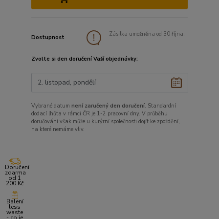
Zásilka umožněna od 30 října.
Dostupnost
Zvolte si den doručení Vaší objednávky:
Vybrané datum
není zaručený den doručení
. Standardní
dodací lhůta v rámci ČR je 1-2 pracovní dny. V průběhu
doručování však může u kurýrní společnosti dojít ke zpoždění,
na které nemáme vliv.
Doručení
zdarma
od 1
200 Kč
Balení
less
waste
- co je