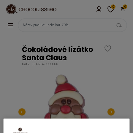
0
0
Čokoládové lízátko
Santa Claus
Kat.č. 334614-XXXXXX