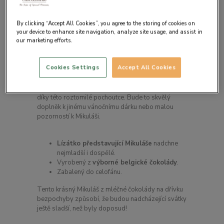
By clicking “Accept All Cookies”, you agree to the storing of cookies on
your device to enhance site navigation, analyze site usage, and assist in
our marketing efforts.
Detail produktu
Cookies Settings
Accept All Cookies
Sladké
lízátko v podobě Santy Clause
osladí
každému toto výjimečné sváteční období. Věnujte
sobě a svým blízkým chvíle čokoládové rozkoše
díky této roztomilé pochoutce. Bude to skvělý
doplněk k jinému vánočnímu dárku nebo malou
pozorností k Mikuláši.
Lízátko představující Mikuláše
nadchne
nejmladší i dospělé.
Vyrobený z
výborné belgické čokolády
.
Zabalený do celofánu.
Tento krásný Mikuláš z mléčné čokolády na dřívku
bezpochyby způsobí, že budou nadcházející svátky
ještě sladší, než byly doposud!