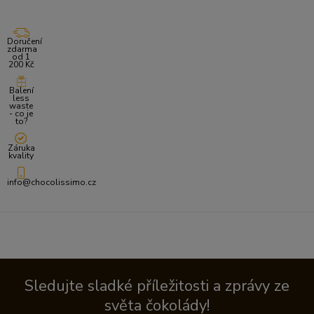
Doručení
zdarma
od 1
200 Kč
Balení
less
waste
- co je
to?
Záruka
kvality
info@chocolissimo.cz
Sledujte sladké příležitosti a zprávy ze
světa čokolády!