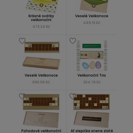
Krásné svátky
Veselé Velikonoce
velikonoční
449.19 Kč
473.34 Kč
Veselé Velikonoce
Velikonoční Trio
668.96 Kč
254.78 Kč
Pohodové velikonoční
Ať slepička snene zlaté