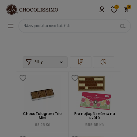
0
0
Filtry
ChocoTelegram Trio
Pro nejlepší mámu na
Mini
světě
68.25 Kč
559.65 Kč