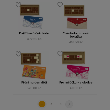
Rošťáková čokoláda
Čokoláda pro naši
berušku
472.50 Kč
451.50 Kč
Přání na den dětí
Pro miláčka - v obálce
525.00 Kč
411.60 Kč
1
2
3