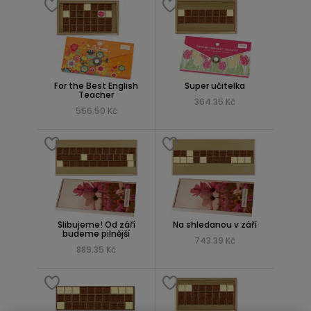
For the Best English
Super učitelka
Teacher
364.35 Kč
556.50 Kč
Slibujeme! Od září
Na shledanou v září
budeme pilnější
743.39 Kč
889.35 Kč