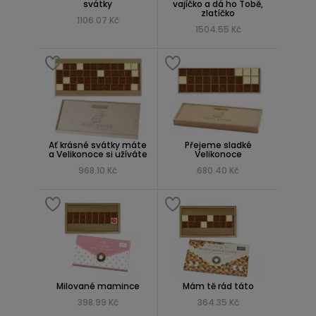
svátky
vajíčko a dá ho Tobě,
zlatíčko
1106.07 Kč
1504.55 Kč
Ať krásné svátky máte
Přejeme sladké
a Velikonoce si užíváte
Velikonoce
968.10 Kč
680.40 Kč
Milované mamince
Mám tě rád táto
398.99 Kč
364.35 Kč