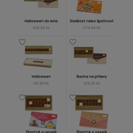
Halloween do kola
Sladkost nebo špatnost
458.85 Kč
374.84 Kč
Halloween
Bacha na příšery
331.80 Kč
258.30 Kč
Šťastné a veselé
Šťastné a veselé