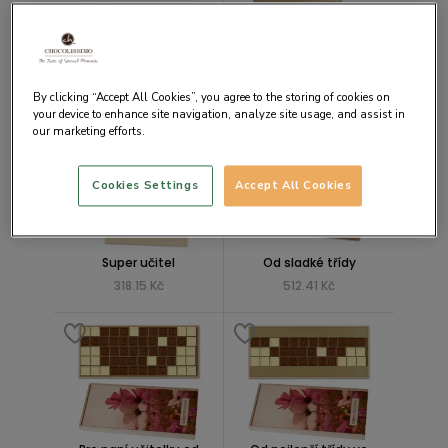
Pro nejlepšího učitele
Pro nejlepší učitelku
By clicking “Accept All Cookies”, you agree to the storing of cookies on
827.40 Kč
472.50 Kč
your device to enhance site navigation, analyze site usage, and assist in
our marketing efforts.
Cookies Settings
Accept All Cookies
Super učitel
Od sladké třídy
318.15 Kč
512.41 Kč