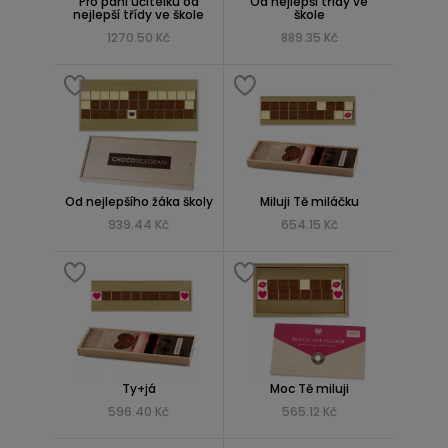
Pro paní učitelku od
Od nejlepší třídy ve
nejlepší třídy ve škole
škole
1270.50 Kč
889.35 Kč
Od nejlepšího žáka školy
Miluji Tě miláčku
939.44 Kč
654.15 Kč
Ty+já
Moc Tě miluji
596.40 Kč
565.12 Kč