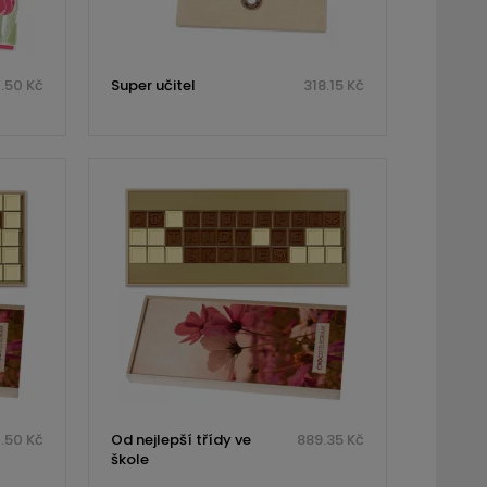
.50 Kč
Super učitel
318.15 Kč
.50 Kč
Od nejlepší třídy ve
889.35 Kč
škole