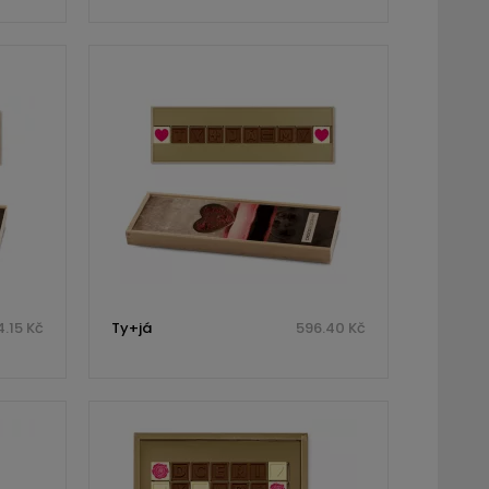
.15 Kč
Ty+já
596.40 Kč