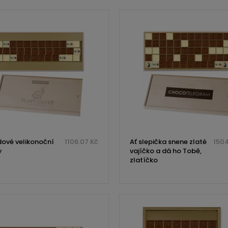
ové velikonoční
1106.07 Kč
Ať slepička snene zlaté
1504
y
vajíčko a dá ho Tobě,
zlatíčko