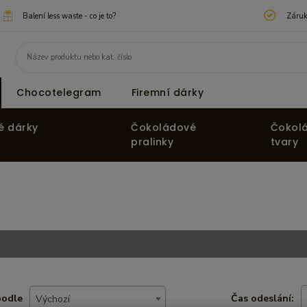
Balení less waste - co je to?
Záruk
Chocotelegram
Firemní dárky
é dárky
Čokoládové
Čokol
pralinky
tvary
podle
Čas odeslání:
Výchozí