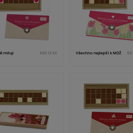
 miluji
565.12 Kč
Všechno nejlepší k MDŽ
507