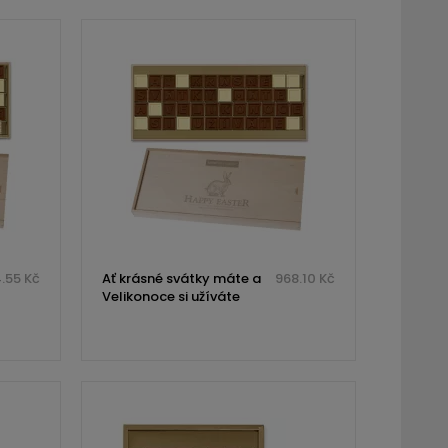
.55 Kč
Ať krásné svátky máte a
968.10 Kč
Velikonoce si užíváte