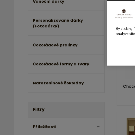
Vánoční dárky
Personalizované dárky
(Fotodárky)
By clicking 
analyze site
Čokoládové pralinky
Čokoládové formy a tvary
Narozeninové čokolády
Choco
Filtry
Příležitosti