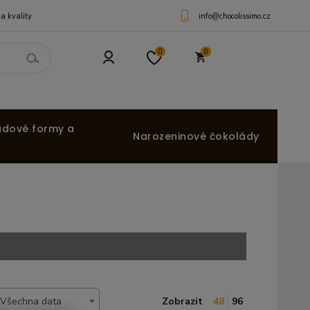
info@chocolissimo.cz
a kvality
0
0
ádové formy a
Narozeninové čokolády
Všechna data
Zobrazit
48
96