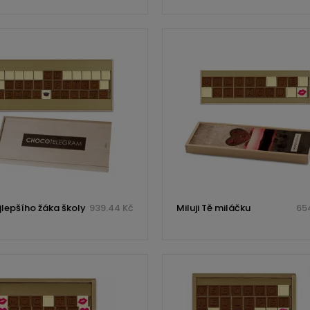
jlepšího žáka školy
939.44 Kč
Miluji Tě miláčku
654