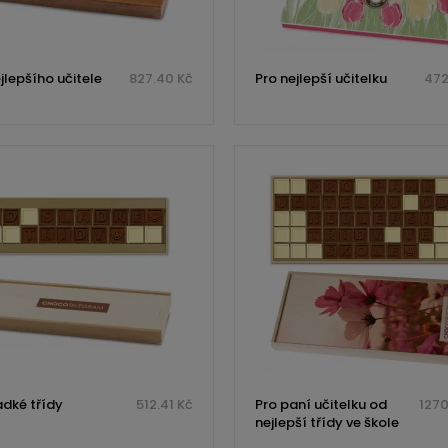
jlepšího učitele
827.40 Kč
Pro nejlepší učitelku
472
adké třídy
512.41 Kč
Pro paní učitelku od
1270
nejlepší třídy ve škole