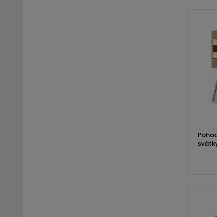
Pohod
svátk