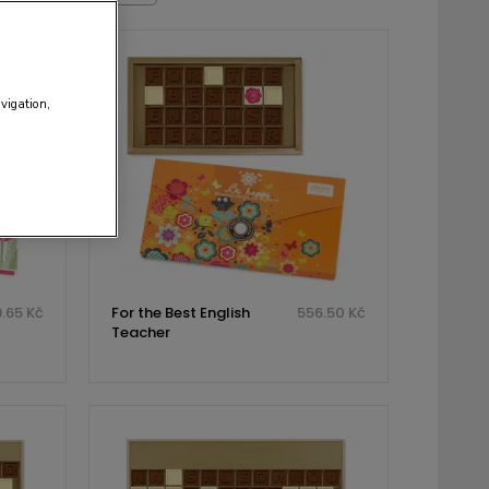
avigation,
.65 Kč
For the Best English
556.50 Kč
Teacher