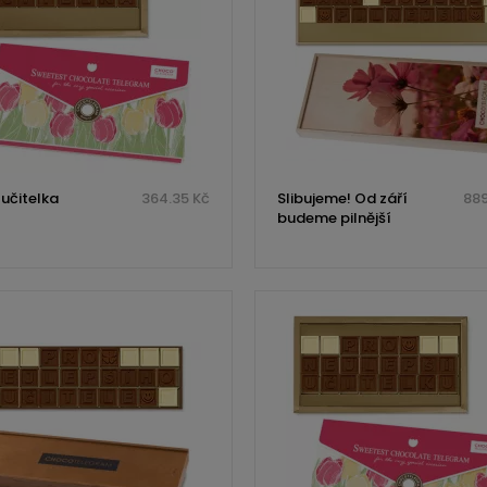
 učitelka
364.35 Kč
Slibujeme! Od září
889
budeme pilnější