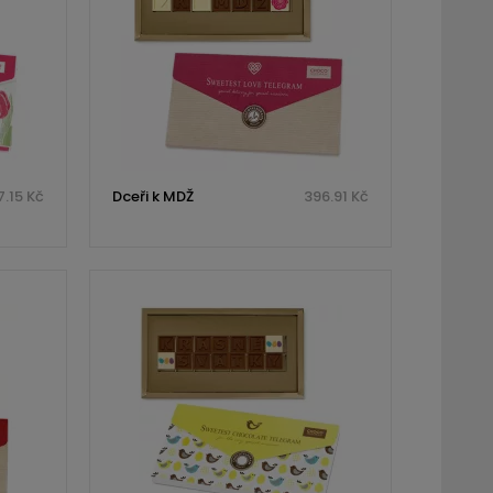
.15 Kč
Dceři k MDŽ
396.91 Kč