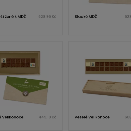
pší ženě k MDŽ
628.95 Kč
Sladké MDŽ
523
é Velikonoce
449.19 Kč
Veselé Velikonoce
668