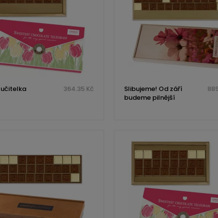
 učitelka
364.35 Kč
Slibujeme! Od září
889
budeme pilnější