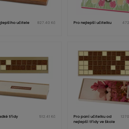
jlepšího učitele
827.40 Kč
Pro nejlepší učitelku
472
adké třídy
512.41 Kč
Pro paní učitelku od
1270
nejlepší třídy ve škole