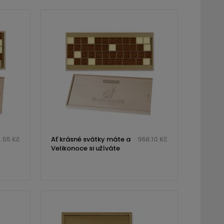
.55 Kč
Ať krásné svátky máte a
968.10 Kč
Velikonoce si užíváte