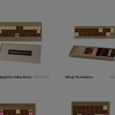
jlepšího žáka školy
939.44 Kč
Miluji Tě miláčku
654