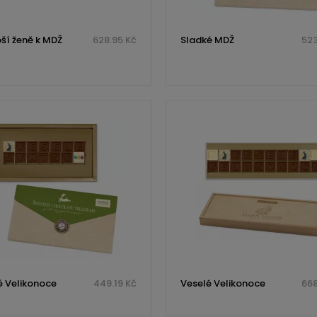
pší ženě k MDŽ
628.95 Kč
Sladké MDŽ
523
é Velikonoce
449.19 Kč
Veselé Velikonoce
668