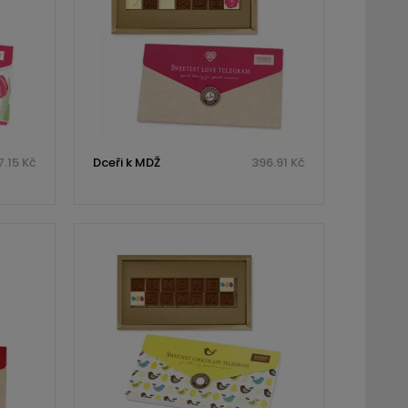
.15 Kč
Dceři k MDŽ
396.91 Kč