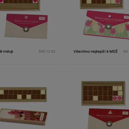
 miluji
565.12 Kč
Všechno nejlepší k MDŽ
507