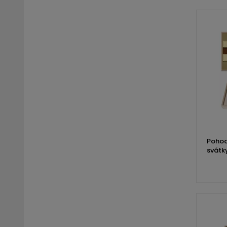
Pohod
svátk