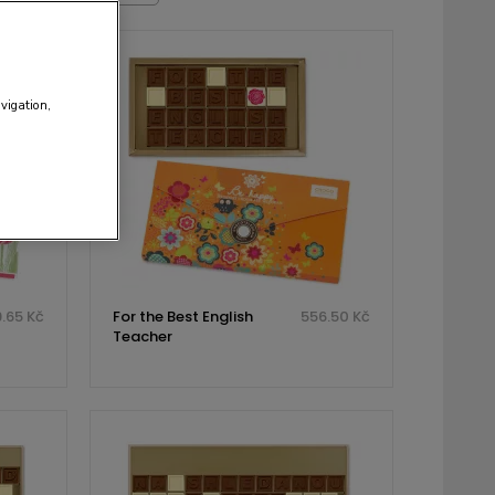
avigation,
.65 Kč
For the Best English
556.50 Kč
Teacher