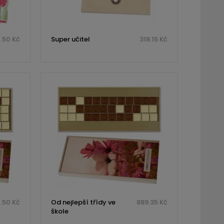
.50 Kč
Super učitel
318.15 Kč
.50 Kč
Od nejlepší třídy ve
889.35 Kč
škole