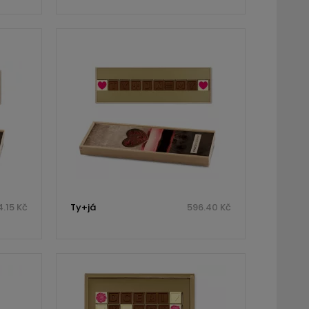
.15 Kč
Ty+já
596.40 Kč