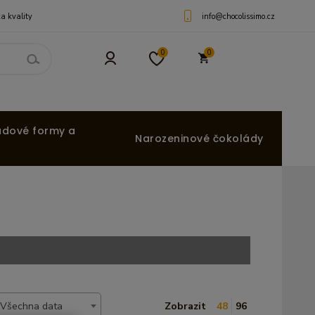
info@chocolissimo.cz
a kvality
0
0
ádové formy a
Narozeninové čokolády
Všechna data
Zobrazit
48
96