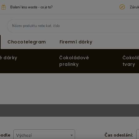
Balení less waste - co je to?
Záruk
Chocotelegram
Firemní dárky
é dárky
Čokoládové
Čokol
pralinky
tvary
podle
Čas odeslání:
Výchozí