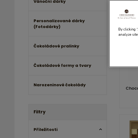
Vánoční dárky
Personalizované dárky
(Fotodárky)
By clicking 
analyze site
Čokoládové pralinky
Čokoládové formy a tvary
Narozeninové čokolády
Choco
Filtry
Příležitosti