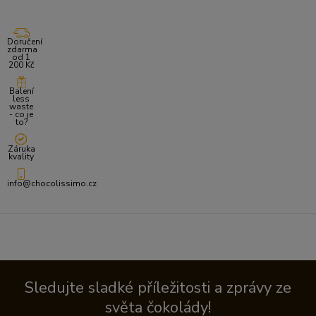
Doručení
zdarma
od 1
200 Kč
Balení
less
waste
- co je
to?
Záruka
kvality
info@chocolissimo.cz
Sledujte sladké příležitosti a zprávy ze
světa čokolády!