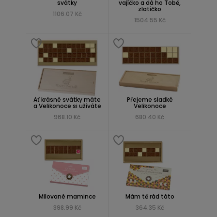
svátky
vajíčko a dá ho Tobě,
zlatíčko
1106.07 Kč
1504.55 Kč
Ať krásné svátky máte
Přejeme sladké
a Velikonoce si užíváte
Velikonoce
968.10 Kč
680.40 Kč
Milované mamince
Mám tě rád táto
398.99 Kč
364.35 Kč