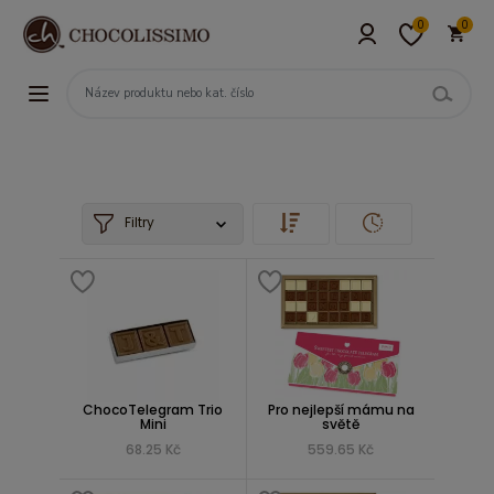
0
0
Filtry
ChocoTelegram Trio
Pro nejlepší mámu na
Mini
světě
68.25 Kč
559.65 Kč