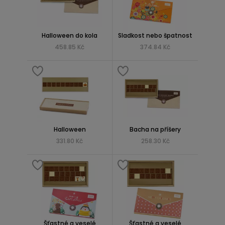
Halloween do kola
Sladkost nebo špatnost
458.85 Kč
374.84 Kč
Halloween
Bacha na příšery
331.80 Kč
258.30 Kč
Šťastné a veselé
Šťastné a veselé