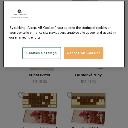
Pro nejlepšího učitele
Pro nejlepší učitelku
By clicking “Accept All Cookies”, you agree to the storing of cookies on
827.40 Kč
472.50 Kč
your device to enhance site navigation, analyze site usage, and assist in
our marketing efforts.
Cookies Settings
Accept All Cookies
Super učitel
Od sladké třídy
318.15 Kč
512.41 Kč