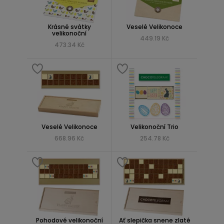
Krásné svátky
Veselé Velikonoce
velikonoční
449.19 Kč
473.34 Kč
Veselé Velikonoce
Velikonoční Trio
668.96 Kč
254.78 Kč
Pohodové velikonoční
Ať slepička snene zlaté