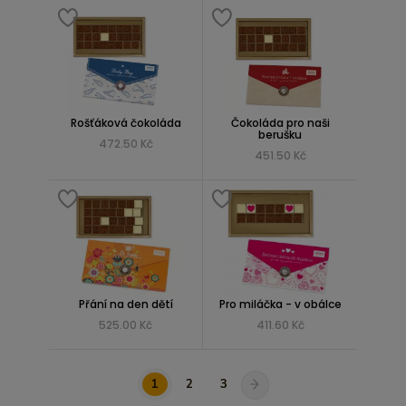
Rošťáková čokoláda
Čokoláda pro naši
berušku
472.50 Kč
451.50 Kč
Přání na den dětí
Pro miláčka - v obálce
525.00 Kč
411.60 Kč
1
2
3