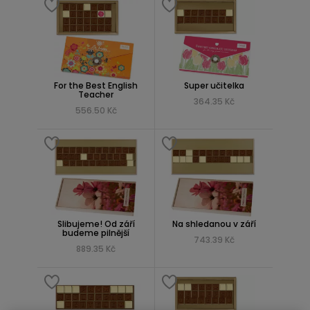
For the Best English
Super učitelka
Teacher
364.35 Kč
556.50 Kč
Slibujeme! Od září
Na shledanou v září
budeme pilnější
743.39 Kč
889.35 Kč